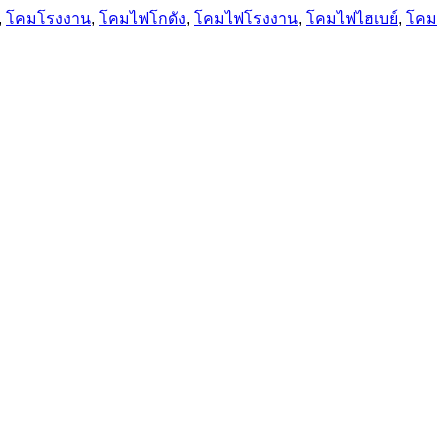
,
โคมโรงงาน
,
โคมไฟโกดัง
,
โคมไฟโรงงาน
,
โคมไฟไฮเบย์
,
โคม