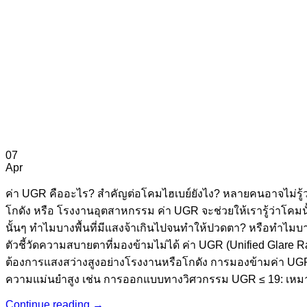
07
Apr
ค่า UGR คืออะไร? สำคัญต่อโคมไฮเบย์ยังไง? หลายคนอาจไม่รู้
โกดัง หรือ โรงงานอุตสาหกรรม ค่า UGR จะช่วยให้เรารู้ว่าโค
นั้นๆ ทำไมบางพื้นที่มีแสงจ้าเกินไปจนทำให้ปวดตา? หรือทำไมบ
ตัวชี้วัดความสบายตาที่มองข้ามไม่ได้ ค่า UGR (Unified Glare R
ต้องการแสงสว่างสูงอย่างโรงงานหรือโกดัง การมองข้ามค่า UG
ความแม่นยำสูง เช่น การออกแบบทางวิศวกรรม UGR ≤ 19: เหมาะ
Continue reading
→