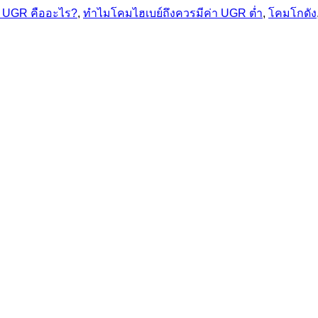
า UGR คืออะไร?
,
ทำไมโคมไฮเบย์ถึงควรมีค่า UGR ต่ำ
,
โคมโกดัง