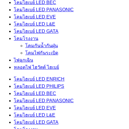
โคมไฮเบย์ LED BEC
โคมไฮเบย์ LED PANASONIC
โคมไฮเบย์ LED EVE
โคมไฮเบย์ LED L&E
โคมไฮเบย์ LED GATA
โคมโรงงาน
โคมกันน้ำกันฝุ่น
โคมไฟกันระเบิด
ไฟฉุกเฉิน
หลอดไฟ ไฮวัตต์ ไฮเบย์
โคมไฮเบย์ LED ENRICH
โคมไฮเบย์ LED PHILIPS
โคมไฮเบย์ LED BEC
โคมไฮเบย์ LED PANASONIC
โคมไฮเบย์ LED EVE
โคมไฮเบย์ LED L&E
โคมไฮเบย์ LED GATA