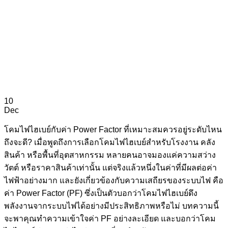
10
Dec
โคมไฟไฮเบย์กับค่า Power Factor ที่เหมาะสมควรอยู่ระดับไหน
ถึงจะดี? เมื่อพูดถึงการเลือกโคมไฟไฮเบย์สำหรับโรงงาน คลัง
สินค้า หรือพื้นที่อุตสาหกรรม หลายคนอาจมองแค่ความสว่าง
วัตต์ หรือราคาสินค้าเท่านั้น แต่จริงแล้วหนึ่งในค่าที่มีผลต่อค่า
ไฟฟ้าอย่างมาก และยังเกี่ยวข้องกับความเสถียรของระบบไฟ คือ
ค่า Power Factor (PF) ซึ่งเป็นตัวบอกว่าโคมไฟไฮเบย์ดึง
พลังงานจากระบบไฟได้อย่างมีประสิทธิภาพหรือไม่ บทความนี้
จะพาคุณทำความเข้าใจค่า PF อย่างละเอียด และบอกว่าโคม