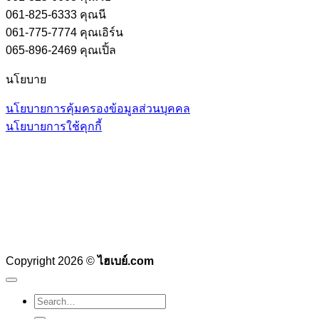
061-825-6333 คุณนี
061-775-7774 คุณเอิร์น
065-896-2469 คุณเปิ้ล
นโยบาย
นโยบายการคุ้มครองข้อมูลส่วนบุคคล
นโยบายการใช้คุกกี้
Copyright 2026 ©
ไฮเบย์.com
Search
for: