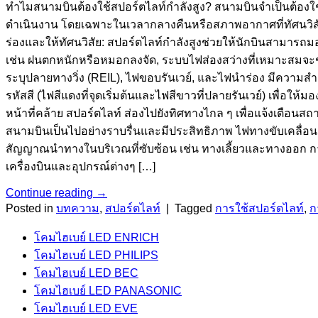
ทำไมสนามบินต้องใช้สปอร์ตไลท์กำลังสูง? สนามบินจำเป็นต้องใ
ดำเนินงาน โดยเฉพาะในเวลากลางคืนหรือสภาพอากาศที่ทัศนวิสัยไม
ร่องและให้ทัศนวิสัย: สปอร์ตไลท์กำลังสูงช่วยให้นักบินสามารถมอง
เช่น ฝนตกหนักหรือหมอกลงจัด, ระบบไฟส่องสว่างที่เหมาะสมจะ
ระบุปลายทางวิ่ง (REIL), ไฟขอบรันเวย์, และไฟนำร่อง มีความสำคัญ
รหัสสี (ไฟสีแดงที่จุดเริ่มต้นและไฟสีขาวที่ปลายรันเวย์) เพื่อใ
หน้าที่คล้าย สปอร์ตไลท์ ส่องไปยังทิศทางไกล ๆ เพื่อแจ้งเตือนสถ
สนามบินเป็นไปอย่างราบรื่นและมีประสิทธิภาพ ไฟทางขับเคลื่อน (t
สัญญาณนำทางในบริเวณที่ซับซ้อน เช่น ทางเลี้ยวและทางออก ก
เครื่องบินและอุปกรณ์ต่างๆ […]
Continue reading
→
Posted in
บทความ
,
สปอร์ตไลท์
|
Tagged
การใช้สปอร์ตไลท์
,
ก
โคมไฮเบย์ LED ENRICH
โคมไฮเบย์ LED PHILIPS
โคมไฮเบย์ LED BEC
โคมไฮเบย์ LED PANASONIC
โคมไฮเบย์ LED EVE