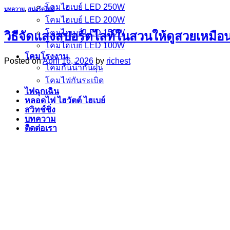
โคมไฮเบย์ LED 250W
บทความ
,
สปอร์ตไลท์
โคมไฮเบย์ LED 200W
โคมไฮเบย์ LED 150W
วิธีจัดแสงสปอร์ตไลท์ในสวนให้ดูสวยเหมือน
โคมไฮเบย์ LED 100W
โคมโรงงาน
Posted on
April 16, 2026
by
richest
โคมกันน้ำกันฝุ่น
โคมไฟกันระเบิด
ไฟฉุกเฉิน
หลอดไฟ ไฮวัตต์ ไฮเบย์
สวิทช์ชิ่ง
บทความ
ติดต่อเรา