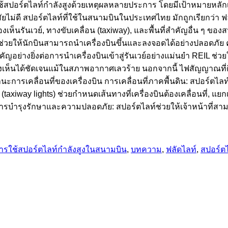
ช้สปอร์ตไลท์กำลังสูงด้วยเหตุผลหลายประการ โดยมีเป้าหมายหลัก
่ดี สปอร์ตไลท์ที่ใช้ในสนามบินในประเทศไทย มักถูกเรียกว่า ฟลั
เห็นรันเวย์, ทางขับเคลื่อน (taxiway), และพื้นที่สำคัญอื่น ๆ ขอ
ช่วยให้นักบินสามารถนำเครื่องบินขึ้นและลงจอดได้อย่างปลอดภั
อย่างยิ่งต่อการนำเครื่องบินเข้าสู่รันเวย์อย่างแม่นยำ REIL ช่วย
ห้มองเห็นได้ชัดเจนแม้ในสภาพอากาศเลวร้าย นอกจากนี้ ไฟสัญญาณที่ต
านะการเคลื่อนที่ของเครื่องบิน การเคลื่อนที่ภาคพื้นดิน: สปอร์ตไล
axiway lights) ช่วยกำหนดเส้นทางที่เครื่องบินต้องเคลื่อนที่, แ
ารบำรุงรักษาและความปลอดภัย: สปอร์ตไลท์ช่วยให้เจ้าหน้าที่
ารใช้สปอร์ตไลท์กำลังสูงในสนามบิน
,
บทความ
,
ฟลัดไลท์
,
สปอร์ต