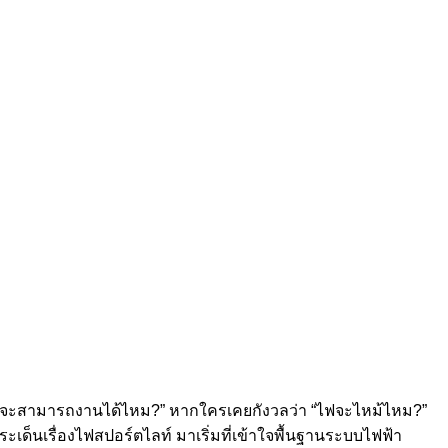
0V) จะสามารถงานได้ไหม?” หากใครเคยกังวลว่า “ไฟจะไหม้ไหม?”
เด็นเรื่องไฟสปอร์ตไลท์ มาเริ่มที่เข้าใจพื้นฐานระบบไฟฟ้า