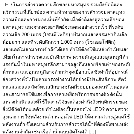
LED ในการสำรวจความลึกของมหาสมุทร รวมถึงข้อดีและ
นวัตกรรมที่เกี่ยวข้อง ความท้าทายของการสำรวจมหาสมุทร
ความมืดและการมองเห็นที่จำกัด เมื่อดำดิ่งลงสู่ความลึกของ
มหาสมุทร แสงจากดวงอาทิตย์จะลดลงอย่างรวดเร็ว ที่ระดับ
ความลึก 200 เมตร (โซนมีโฟติก) ปริมาณแสงธรรมชาติเหลือ
น้อยมาก และที่ระดับลึกกว่า 1,000 เมตร (โซนออโฟติก)
แสงแดดไม่สามารถเข้าถึงได้เลย ทำให้ต้องใช้แหล่งกำเนิดแสง
เทียมในการสำรวจและบันทึกภาพ ความดันสูงและอุณหภูมิต่ำ
แรงดันน้ำในมหาสมุทรลึกสามารถสูงถึงหลายร้อยเท่าของระดับ
น้ำทะเล และอุณหภูมิอาจต่ำกว่าจุดเยือกแข็ง ซึ่งทำให้อุปกรณ์
ส่องสว่างทั่วไปไม่สามารถทำงานได้อย่างมีประสิทธิภาพ สัตว์
ทะเลและแสง สัตว์ทะเลลึกบางชนิดมีระบบมองเห็นที่ไวต่อแสง
และสามารถใช้แสงเพื่อการล่าเหยื่อหรือการพรางตัว ดังนั้น
แหล่งกำเนิดแสงที่ใช้ในงานวิจัยจะต้องคำนึงถึงพฤติกรรมของ
สิ่งมีชีวิตใต้ทะเลด้วย ทำไมต้องเป็นหลอดไฟ LED? ความสว่าง
สูงและการใช้พลังงานต่ำ หลอดไฟ LED ให้ความสว่างสูงแต่ใช้
พลังงานต่ำ ซึ่งเหมาะสำหรับการสำรวจใต้น้ำที่ต้องพึ่งพาแหล่ง
พลังงานจำกัด เช่น เรือดำน้ำแบบอัตโนมัติ […]