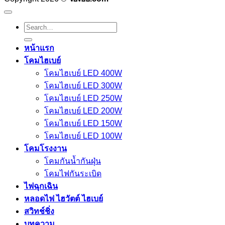
Search
for:
หน้าแรก
โคมไฮเบย์
โคมไฮเบย์ LED 400W
โคมไฮเบย์ LED 300W
โคมไฮเบย์ LED 250W
โคมไฮเบย์ LED 200W
โคมไฮเบย์ LED 150W
โคมไฮเบย์ LED 100W
โคมโรงงาน
โคมกันน้ำกันฝุ่น
โคมไฟกันระเบิด
ไฟฉุกเฉิน
หลอดไฟ ไฮวัตต์ ไฮเบย์
สวิทช์ชิ่ง
บทความ