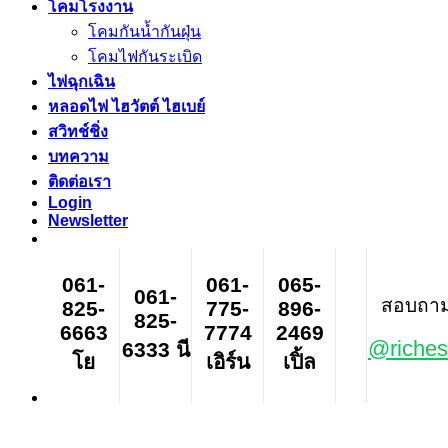
โคมโรงงาน
โคมกันน้ำกันฝุ่น
โคมไฟกันระเบิด
ไฟฉุกเฉิน
หลอดไฟ ไฮวัตต์ ไฮเบย์
สวิทช์ชิ่ง
บทความ
ติดต่อเรา
Login
Newsletter
061-
061-
065-
061-
สอบถาม ส
825-
775-
896-
825-
6663
7774
2469
@riches
6333 นี
โย
เอิร์น
เปิ้ล