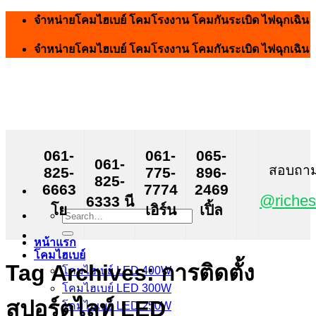
Skip
จำหน่ายโคมไฮเบย์ โคมโรงงาน โคมกันระเบิด ไฟฉุกเฉิน
to
content
จำหน่ายโคมไฮเบย์ โคมโรงงาน โคมกันระเบิด ไฟฉุกเฉิน
061-
061-
065-
061-
สอบถาม ส
825-
775-
896-
825-
6663
7774
2469
@riches
6333 นี
โย
เอิร์น
เปิ้ล
Search
for:
หน้าแรก
โคมไฮเบย์
Tag Archives:
การติดตั้ง
โคมไฮเบย์ LED 400W
โคมไฮเบย์ LED 300W
สปอร์ตไลท์ LED
โคมไฮเบย์ LED 250W