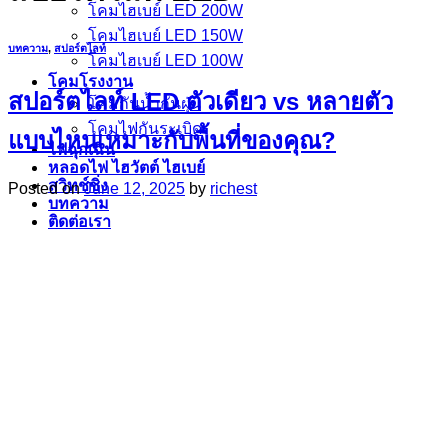
โคมไฮเบย์ LED 200W
โคมไฮเบย์ LED 150W
บทความ
,
สปอร์ตไลท์
โคมไฮเบย์ LED 100W
โคมโรงงาน
สปอร์ตไลท์ LED ตัวเดียว vs หลายตัว
โคมกันน้ำกันฝุ่น
โคมไฟกันระเบิด
แบบไหนเหมาะกับพื้นที่ของคุณ?
ไฟฉุกเฉิน
หลอดไฟ ไฮวัตต์ ไฮเบย์
สวิทช์ชิ่ง
Posted on
June 12, 2025
by
richest
บทความ
ติดต่อเรา