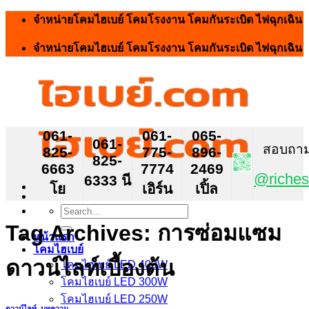
Skip
จำหน่ายโคมไฮเบย์ โคมโรงงาน โคมกันระเบิด ไฟฉุกเฉิน
to
content
จำหน่ายโคมไฮเบย์ โคมโรงงาน โคมกันระเบิด ไฟฉุกเฉิน
061-
061-
065-
061-
สอบถาม ส
825-
775-
896-
825-
6663
7774
2469
@riches
6333 นี
โย
เอิร์น
เปิ้ล
Search
for:
Tag Archives:
การซ่อมแซม
หน้าแรก
โคมไฮเบย์
ดาวน์ไลท์เบื้องต้น
โคมไฮเบย์ LED 400W
โคมไฮเบย์ LED 300W
โคมไฮเบย์ LED 250W
ดาวน์ไลท์
,
บทความ