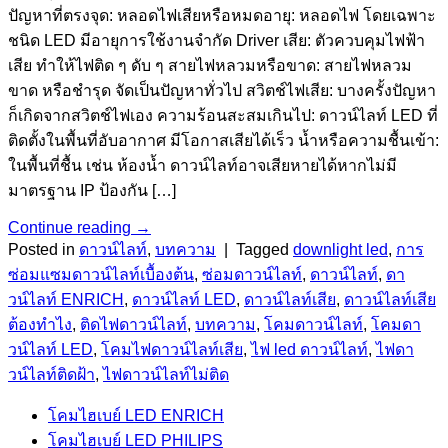
ปัญหาที่ตรงจุด: หลอดไฟเสียหรือหมดอายุ: หลอดไฟ โดยเฉพาะ
ชนิด LED มีอายุการใช้งานจำกัด Driver เสีย: ตัวควบคุมไฟฟ้า
เสีย ทำให้ไฟติด ๆ ดับ ๆ สายไฟหลวมหรือขาด: สายไฟหลวม
ขาด หรือชำรุด จัดเป็นปัญหาทั่วไป สวิตช์ไฟเสีย: บางครั้งปัญหา
ก็เกิดจากสวิตช์ไฟเอง ความร้อนสะสมเกินไป: ดาวน์ไลท์ LED ที่
ติดตั้งในพื้นที่อับอากาศ มีโอกาสเสียได้เร็ว น้ำหรือความชื้นเข้า:
ในพื้นที่ชื้น เช่น ห้องน้ำ ดาวน์ไลท์อาจเสียหายได้หากไม่มี
มาตรฐาน IP ป้องกัน […]
Continue reading
→
Posted in
ดาวน์ไลท์
,
บทความ
|
Tagged
downlight led
,
การ
ซ่อมแซมดาวน์ไลท์เบื้องต้น
,
ซ่อมดาวน์ไลท์
,
ดาวน์ไลท์
,
ดา
วน์ไลท์ ENRICH
,
ดาวน์ไลท์ LED
,
ดาวน์ไลท์เสีย
,
ดาวน์ไลท์เสีย
ต้องทำไง
,
ติดไฟดาวน์ไลท์
,
บทความ
,
โคมดาวน์ไลท์
,
โคมดา
วน์ไลท์ LED
,
โคมไฟดาวน์ไลท์เสีย
,
ไฟ led ดาวน์ไลท์
,
ไฟดา
วน์ไลท์ติดฝ้า
,
ไฟดาวน์ไลท์ไม่ติด
โคมไฮเบย์ LED ENRICH
โคมไฮเบย์ LED PHILIPS