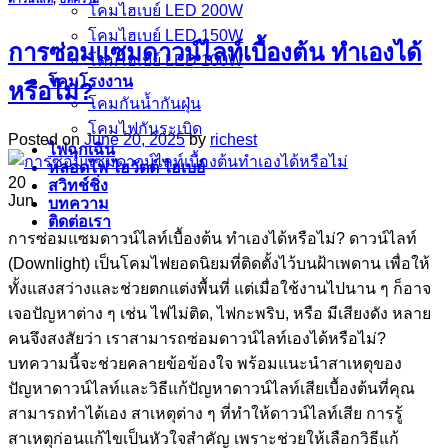
โคมไฮเบย์ LED 200W
โคมไฮเบย์ LED 150W
การซ่อมแซมดาวน์ไลท์เบื้องต้น ทำเองได้
โคมไฮเบย์ LED 100W
โคมโรงงาน
หรือไม่?
โคมกันน้ำกันฝุ่น
โคมไฟกันระเบิด
Posted on
June 20, 2025
by
richest
ไฟฉุกเฉิน
หลอดไฟ ไฮวัตต์ ไฮเบย์
20
สวิทช์ชิ่ง
Jun
บทความ
ติดต่อเรา
การซ่อมแซมดาวน์ไลท์เบื้องต้น ทำเองได้หรือไม่? ดาวน์ไลท์
(Downlight) เป็นโคมไฟยอดนิยมที่ติดตั้งไว้บนฝ้าเพดาน เพื่อให้
ทั้งแสงสว่างและช่วยตกแต่งพื้นที่ แต่เมื่อใช้งานไปนาน ๆ ก็อาจ
เจอปัญหาต่าง ๆ เช่น ไฟไม่ติด, ไฟกะพริบ, หรือ มีเสียงดัง หลาย
คนจึงสงสัยว่า เราสามารถซ่อมดาวน์ไลท์เองได้หรือไม่?
บทความนี้จะช่วยคลายข้อข้องใจ พร้อมแนะนำสาเหตุของ
ปัญหาดาวน์ไลท์และวิธีแก้ปัญหาดาวน์ไลท์เสียเบื้องต้นที่คุณ
สามารถทำได้เอง สาเหตุต่าง ๆ ที่ทำให้ดาวน์ไลท์เสีย การรู้
สาเหตุก่อนแก้ไขเป็นหัวใจสำคัญ เพราะช่วยให้เลือกวิธีแก้