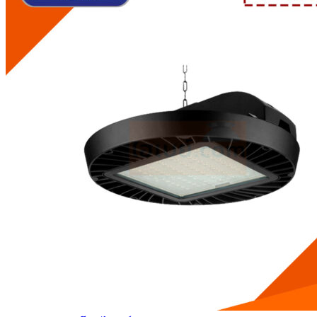
โคมไฮเบย์ LED 250W
โคมไฮเบย์ LED 200W
โคมไฮเบย์ LED 150W
โคมไฮเบย์ LED 100W
โคมโรงงาน
โคมกันน้ำกันฝุ่น
โคมไฟกันระเบิด
ไฟฉุกเฉิน
หลอดไฟ ไฮวัตต์ ไฮเบย์
สวิทช์ชิ่ง
บทความ
ติดต่อเรา