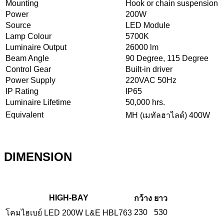
Mounting
Hook or chain suspension
Power
200W
Source
LED Module
Lamp Colour
5700K
Luminaire Output
26000 lm
Beam Angle
90 Degree, 115 Degree
Control Gear
Built-in driver
Power Supply
220VAC 50Hz
IP Rating
IP65
Luminaire Lifetime
50,000 hrs.
Equivalent
MH (เมทัลฮาไลด์) 400W
DIMENSION
HIGH-BAY
กว้าง
ยาว
230
530
โคมไฮเบย์ LED 200W L&E HBL763