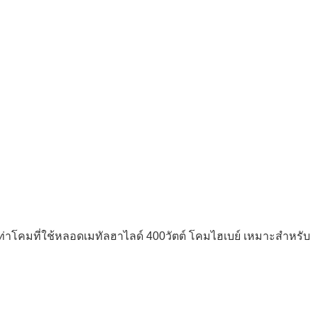
ยบเท่าโคมที่ใช้หลอดเมทัลฮาไลด์ 400วัตต์ โคมไฮเบย์ เหมาะสำหรับ