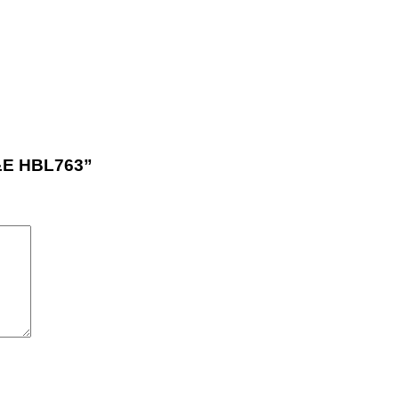
L&E HBL763”