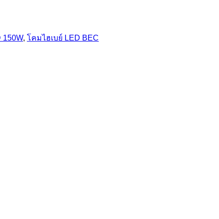
D 150W
,
โคมไฮเบย์ LED BEC