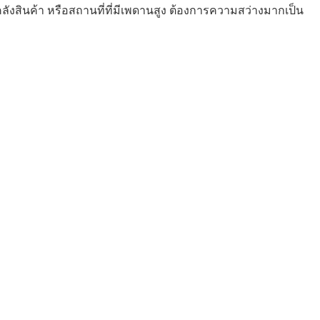
ินค้า หรือสถานที่ที่มีเพดานสูง ต้องการความสว่างมากเป็น