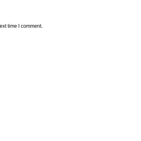
ext time I comment.