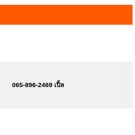
065-896-2469 เปิ้ล