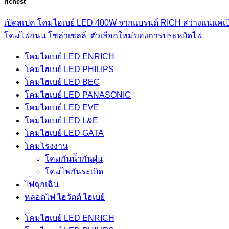
richest
เปิดสเปค โคมไฮเบย์ LED 400W จากแบรนด์ RICH สว่างแน่แค่เป
โคมไฟถนน โซล่าเซลล์ ตัวเลือกใหม่ของการประหยัดไฟ
โคมไฮเบย์ LED ENRICH
โคมไฮเบย์ LED PHILIPS
โคมไฮเบย์ LED BEC
โคมไฮเบย์ LED PANASONIC
โคมไฮเบย์ LED EVE
โคมไฮเบย์ LED L&E
โคมไฮเบย์ LED GATA
โคมโรงงาน
โคมกันน้ำกันฝุ่น
โคมไฟกันระเบิด
ไฟฉุกเฉิน
หลอดไฟ ไฮวัตต์ ไฮเบย์
โคมไฮเบย์ LED ENRICH