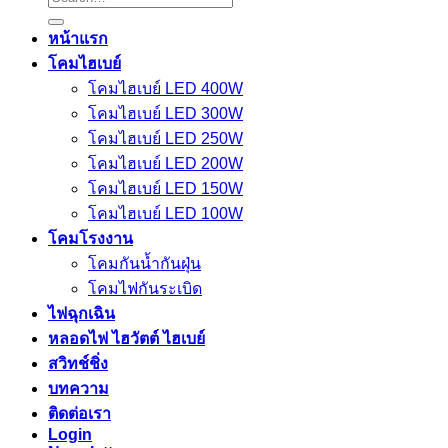
for:
หน้าแรก
โคมไฮเบย์
โคมไฮเบย์ LED 400W
โคมไฮเบย์ LED 300W
โคมไฮเบย์ LED 250W
โคมไฮเบย์ LED 200W
โคมไฮเบย์ LED 150W
โคมไฮเบย์ LED 100W
โคมโรงงาน
โคมกันน้ำกันฝุ่น
โคมไฟกันระเบิด
ไฟฉุกเฉิน
หลอดไฟ ไฮวัตต์ ไฮเบย์
สวิทช์ชิ่ง
บทความ
ติดต่อเรา
Login