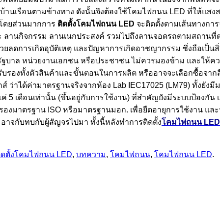
านเรือนตามข้างทาง ดังนั้นจึงต้องใช้โคมไฟถนน LED ที่ให้แสงสว่
น โดยส่วนมากการ
ติดตั้งโคมไฟถนน LED
จะติดตั้งตามเส้นทางกา
ะ ลานกิจกรรม ลานเนกประสงค์ รวมไปถึงลานจอดรถตามสถานที่ต่
ยลดการเกิดอุบัติเหตุ และปัญหาการเกิดอาชญากรรม ซึ่งถือเป็นส
ญที่รัฐบาล หน่วยงานเอกชน หรือประชาชน ไม่ควรมองข้าม และให้ค
บรองทั้งตัวสินค้าและขั้นตอนในการผลิต หรืออาจจะเลือกซื้อจากส
์ ว่าได้ค่ามาตรฐานจริงจากห้อง Lab IEC17025 (LM79) ทั้งยังมี
ค่ 5 เดือนเท่านั้น (ขึ้นอยู่กับการใช้งาน) ที่สำคัญยังมีระบบป้องก
รรับรองมาตรฐาน ISO หรือมาตรฐานมอก. เพื่อยืดอายุการใช้งาน แ
อาจกับทบกับผู้สัญจรไปมา ทั้งนี้หลังทำการติดตั้ง
โคมไฟถนน LED
ิดตั้งโคมไฟถนน LED
,
บทความ
,
โคมไฟถนน
,
โคมไฟถนน LED
.