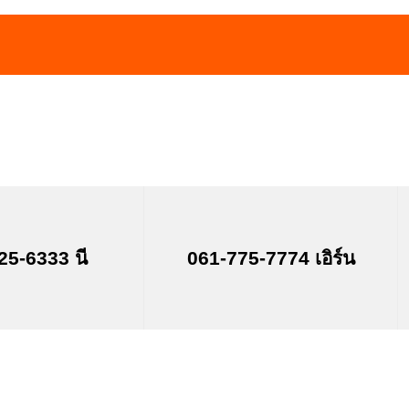
25-6333 นี
061-775-7774 เอิร์น