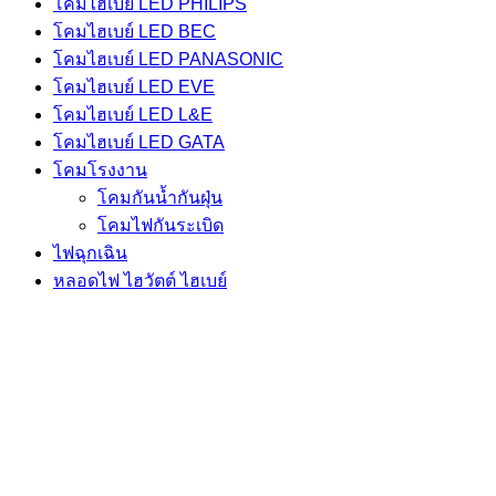
โคมไฮเบย์ LED PHILIPS
โคมไฮเบย์ LED BEC
โคมไฮเบย์ LED PANASONIC
โคมไฮเบย์ LED EVE
โคมไฮเบย์ LED L&E
โคมไฮเบย์ LED GATA
โคมโรงงาน
โคมกันน้ำกันฝุ่น
โคมไฟกันระเบิด
ไฟฉุกเฉิน
หลอดไฟ ไฮวัตต์ ไฮเบย์