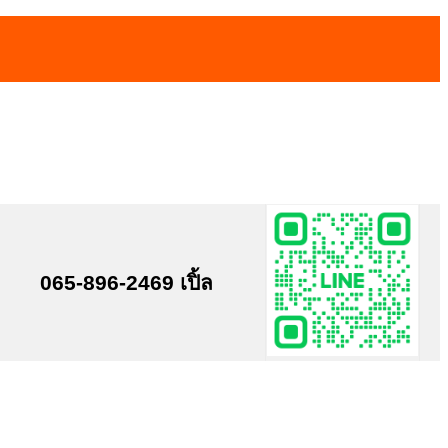
065-896-2469 เปิ้ล