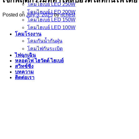
โคมไฮเบย์ LED 250W
โคมไฮเบย์ LED 200W
Posted on
July 3, 2025
by
richest
โคมไฮเบย์ LED 150W
โคมไฮเบย์ LED 100W
โคมโรงงาน
โคมกันน้ำกันฝุ่น
โคมไฟกันระเบิด
ไฟฉุกเฉิน
หลอดไฟ ไฮวัตต์ ไฮเบย์
สวิทช์ชิ่ง
บทความ
ติดต่อเรา