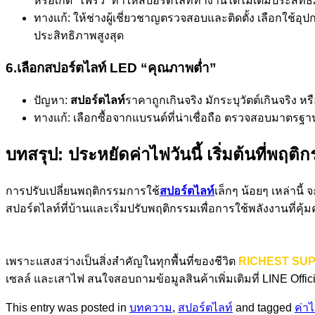
หรือเกิด “ไฟรั่ว” ทำให้สปอร์ตไลท์ทำงานได้ไม่เต็มประสิท
ทางแก้: ให้ช่างผู้เชี่ยวชาญตรวจสอบและติดตั้ง เลือกใช
ประสิทธิภาพสูงสุด
6.เลือกสปอร์ตไลท์ LED “คุณภาพต่ำ”
ปัญหา:
สปอร์ตไลท์
ราคาถูกเกินจริง มักระบุวัตต์เกินจริง 
ทางแก้: เลือกซื้อจากแบรนด์ที่น่าเชื่อถือ ตรวจสอบมาตรฐา
บทสรุป: ประหยัดค่าไฟวันนี้ เริ่มต้นที่พฤต
การปรับเปลี่ยนพฤติกรรมการใช้
สปอร์ตไลท์
เล็กๆ น้อยๆ เหล่านี
สปอร์ตไลท์ที่บ้านและเริ่มปรับพฤติกรรมเพื่อการใช้พลังงานที่คุ้มค
เพราะแสงสว่างเป็นสิ่งสำคัญในทุกพื้นที่ของชีวิต
RICHEST SU
เซลล์ และเสาไฟ สนใจสอบถามข้อมูลสินค้าเพิ่มเติมที่ LINE Offic
This entry was posted in
บทความ
,
สปอร์ตไลท์
and tagged
ค่า