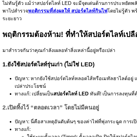
ไม่ทันรู้ตัว แม้ว่าสปอร์ตไลท์ LED จะมีจุดเด่นด้านการประหยัดพ
พาไปสำรวจ
พฤติกรรมที่ส่งผลให้ สปอร์ตไลท์กินไฟ
โดยไม่รู้ตัว 
ระยะยาว
พฤติกรรมต้องห้าม! ที่ทำให้สปอร์ตไลท์เปล
มาสำรวจกันว่าคุณกำลังเผลอทำสิ่งเหล่านี้อยู่หรือเปล่า
1.ยังใช้สปอร์ตไลท์รุ่นเก่า (ไม่ใช่ LED)
ปัญหา: หากยังใช้สปอร์ตไลท์หลอดไส้หรือเมทัลฮาไลด์อยู่ 
เปล่าประโยชน์
ทางแก้: เปลี่ยนเป็น
สปอร์ตไลท์ LED
ทันที! เป็นการลงทุนที
2.เปิดทิ้งไว้ “ตลอดเวลา” โดยไม่มีคนอยู่
ปัญหา: นี่คือสาเหตุอันดับต้นๆ ของค่าไฟที่พุ่งกระฉูด การเป
ทางแก้:
ใช้ระบบตั้งเวลา (Timer): ตั้งเวลาเปิด-ปิดให้สปอร์