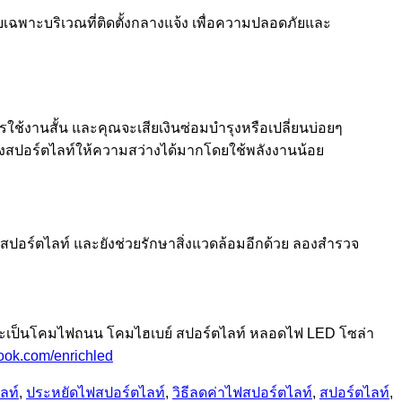
เฉพาะบริเวณที่ติดตั้งกลางแจ้ง เพื่อความปลอดภัยและ
ารใช้งานสั้น และคุณจะเสียเงินซ่อมบำรุงหรือเปลี่ยนบ่อยๆ
ายถึงสปอร์ตไลท์ให้ความสว่างได้มากโดยใช้พลังงานน้อย
องสปอร์ตไลท์ และยังช่วยรักษาสิ่งแวดล้อมอีกด้วย ลองสำรวจ
่าจะเป็นโคมไฟถนน โคมไฮเบย์ สปอร์ตไลท์ หลอดไฟ LED โซล่า
ook.com/enrichled
ลท์
,
ประหยัดไฟสปอร์ตไลท์
,
วิธีลดค่าไฟสปอร์ตไลท์
,
สปอร์ตไลท์
,