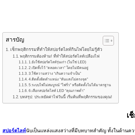
สารบัญ
เช็กพฤติกรรมที่ทำให้สปอร์ตไลท์กินไฟโดยไม่รู้ตัว
พฤติกรรมต้องห้าม! ที่ทำให้สปอร์ตไลท์เปลืองไฟ
1.ยังใช้สปอร์ตไลท์รุ่นเก่า (ไม่ใช่ LED)
2.เปิดทิ้งไว้ “ตลอดเวลา” โดยไม่มีคนอยู่
3.ใช้ความสว่าง “เกินความจำเป็น”
4.ติดตั้งผิดตำแหน่ง “หันแสงไม่ตรงจุด”
5.ระบบไฟไม่สมบูรณ์ “ไฟรั่ว” หรือติดตั้งไม่ได้มาตรฐาน
6.เลือกสปอร์ตไลท์ LED “คุณภาพต่ำ”
บทสรุป: ประหยัดค่าไฟวันนี้ เริ่มต้นที่พฤติกรรมของคุณ!
เช
สปอร์ตไลท์
นับเป็นแหล่งแสงสว่างที่มีบทบาทสำคัญ ทั้งในด้านคว