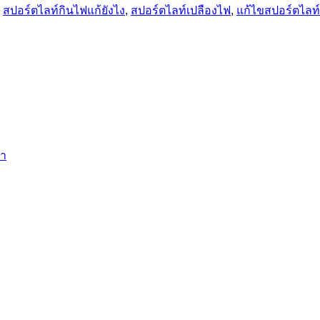
,
สปอร์ตไลท์กินไฟแก้ยังไง
,
สปอร์ตไลท์เปลืองไฟ
,
แก้ไขสปอร์ตไลท
่า