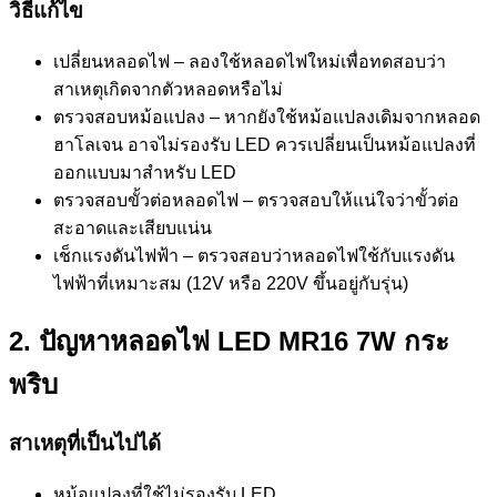
วิธีแก้ไข
เปลี่ยนหลอดไฟ – ลองใช้หลอดไฟใหม่เพื่อทดสอบว่า
สาเหตุเกิดจากตัวหลอดหรือไม่
ตรวจสอบหม้อแปลง – หากยังใช้หม้อแปลงเดิมจากหลอด
ฮาโลเจน อาจไม่รองรับ LED ควรเปลี่ยนเป็นหม้อแปลงที่
ออกแบบมาสำหรับ LED
ตรวจสอบขั้วต่อหลอดไฟ – ตรวจสอบให้แน่ใจว่าขั้วต่อ
สะอาดและเสียบแน่น
เช็กแรงดันไฟฟ้า – ตรวจสอบว่าหลอดไฟใช้กับแรงดัน
ไฟฟ้าที่เหมาะสม (12V หรือ 220V ขึ้นอยู่กับรุ่น)
2. ปัญหาหลอดไฟ LED MR16 7W กระ
พริบ
สาเหตุที่เป็นไปได้
หม้อแปลงที่ใช้ไม่รองรับ LED