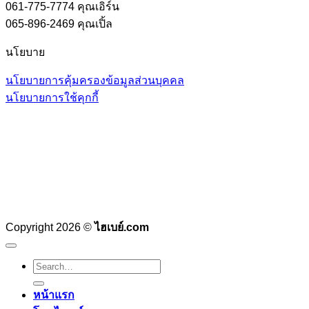
061-775-7774 คุณเอิร์น
065-896-2469 คุณเปิ้ล
นโยบาย
นโยบายการคุ้มครองข้อมูลส่วนบุคคล
นโยบายการใช้คุกกี้
Copyright 2026 ©
ไฮเบย์.com
Search
for:
หน้าแรก