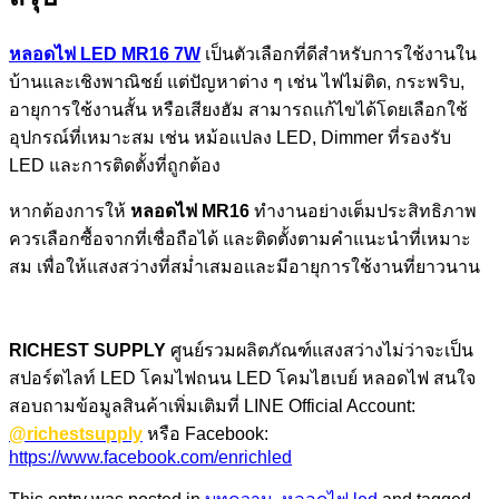
หลอดไฟ LED MR16 7W
เป็นตัวเลือกที่ดีสำหรับการใช้งานใน
บ้านและเชิงพาณิชย์ แต่ปัญหาต่าง ๆ เช่น ไฟไม่ติด, กระพริบ,
อายุการใช้งานสั้น หรือเสียงฮัม สามารถแก้ไขได้โดยเลือกใช้
อุปกรณ์ที่เหมาะสม เช่น หม้อแปลง LED, Dimmer ที่รองรับ
LED และการติดตั้งที่ถูกต้อง
หากต้องการให้
หลอดไฟ MR16
ทำงานอย่างเต็มประสิทธิภาพ
ควรเลือกซื้อจากที่เชื่อถือได้ และติดตั้งตามคำแนะนำที่เหมาะ
สม เพื่อให้แสงสว่างที่สม่ำเสมอและมีอายุการใช้งานที่ยาวนาน
RICHEST SUPPLY
ศูนย์รวมผลิตภัณฑ์แสงสว่างไม่ว่าจะเป็น
สปอร์ตไลท์ LED โคมไฟถนน LED โคมไฮเบย์ หลอดไฟ สนใจ
สอบถามข้อมูลสินค้าเพิ่มเติมที่ LINE Official Account:
@richestsupply
หรือ Facebook:
https://www.facebook.com/enrichled