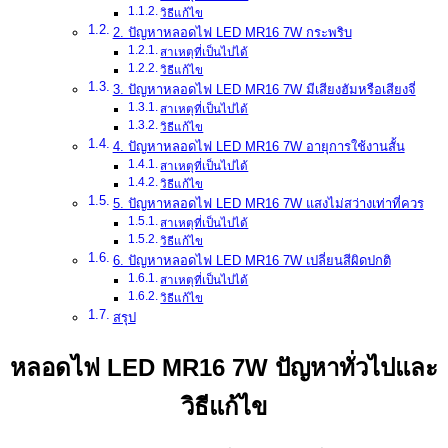
วิธีแก้ไข
2. ปัญหาหลอดไฟ LED MR16 7W กระพริบ
สาเหตุที่เป็นไปได้
วิธีแก้ไข
3. ปัญหาหลอดไฟ LED MR16 7W มีเสียงฮัมหรือเสียงจี่
สาเหตุที่เป็นไปได้
วิธีแก้ไข
4. ปัญหาหลอดไฟ LED MR16 7W อายุการใช้งานสั้น
สาเหตุที่เป็นไปได้
วิธีแก้ไข
5. ปัญหาหลอดไฟ LED MR16 7W แสงไม่สว่างเท่าที่ควร
สาเหตุที่เป็นไปได้
วิธีแก้ไข
6. ปัญหาหลอดไฟ LED MR16 7W เปลี่ยนสีผิดปกติ
สาเหตุที่เป็นไปได้
วิธีแก้ไข
สรุป
หลอดไฟ LED MR16 7W ปัญหาทั่วไปและ
วิธีแก้ไข