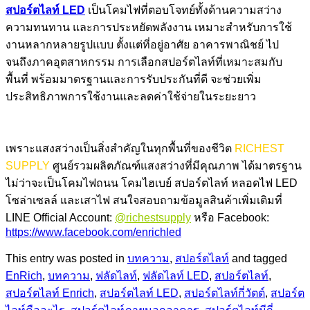
สปอร์ตไลท์ LED
เป็นโคมไฟที่ตอบโจทย์ทั้งด้านความสว่าง
ความทนทาน และการประหยัดพลังงาน เหมาะสำหรับการใช้
งานหลากหลายรูปแบบ ตั้งแต่ที่อยู่อาศัย อาคารพาณิชย์ ไป
จนถึงภาคอุตสาหกรรม การเลือกสปอร์ตไลท์ที่เหมาะสมกับ
พื้นที่ พร้อมมาตรฐานและการรับประกันที่ดี จะช่วยเพิ่ม
ประสิทธิภาพการใช้งานและลดค่าใช้จ่ายในระยะยาว
เพราะแสงสว่างเป็นสิ่งสำคัญในทุกพื้นที่ของชีวิต
RICHEST
SUPPLY
ศูนย์รวมผลิตภัณฑ์แสงสว่างที่มีคุณภาพ ได้มาตรฐาน
ไม่ว่าจะเป็นโคมไฟถนน โคมไฮเบย์ สปอร์ตไลท์ หลอดไฟ LED
โซล่าเซลล์ และเสาไฟ สนใจสอบถามข้อมูลสินค้าเพิ่มเติมที่
LINE Official Account:
@richestsupply
หรือ Facebook:
https://www.facebook.com/enrichled
This entry was posted in
บทความ
,
สปอร์ตไลท์
and tagged
EnRich
,
บทความ
,
ฟลัดไลท์
,
ฟลัดไลท์ LED
,
สปอร์ตไลท์
,
สปอร์ตไลท์ Enrich
,
สปอร์ตไลท์ LED
,
สปอร์ตไลท์กี่วัตต์
,
สปอร์ต