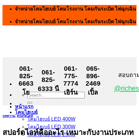
Skip
จำหน่ายโคมไฮเบย์ โคมโรงงาน โคมกันระเบิด ไฟฉุกเฉิน
to
content
จำหน่ายโคมไฮเบย์ โคมโรงงาน โคมกันระเบิด ไฟฉุกเฉิน
061-
061-
065-
061-
สอบถาม ส
825-
775-
896-
825-
6663
7774
2469
@riches
6333 นี
โย
เอิร์น
เปิ้ล
Search
for:
หน้าแรก
โคมไฮเบย์
บทความ
,
สปอร์ตไลท์
โคมไฮเบย์ LED 400W
โคมไฮเบย์ LED 300W
สปอร์ตไลท์คืออะไร เหมาะกับงานประเภท
โคมไฮเบย์ LED 250W