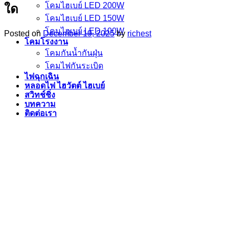
โคมไฮเบย์ LED 200W
ใด
โคมไฮเบย์ LED 150W
โคมไฮเบย์ LED 100W
Posted on
December 19, 2025
by
richest
โคมโรงงาน
โคมกันน้ำกันฝุ่น
โคมไฟกันระเบิด
ไฟฉุกเฉิน
หลอดไฟ ไฮวัตต์ ไฮเบย์
สวิทช์ชิ่ง
บทความ
ติดต่อเรา