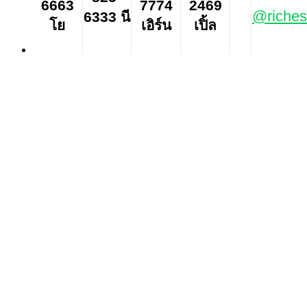
6663
7774
2469
@riches
6333 นี
โย
เอิร์น
เปิ้ล