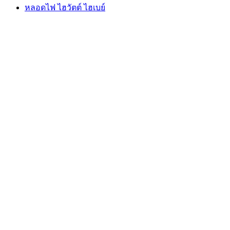
หลอดไฟ ไฮวัตต์ ไฮเบย์