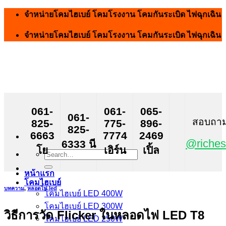
Skip
จำหน่ายโคมไฮเบย์ โคมโรงงาน โคมกันระเบิด ไฟฉุกเฉิน
to
content
จำหน่ายโคมไฮเบย์ โคมโรงงาน โคมกันระเบิด ไฟฉุกเฉิน
061-
061-
065-
061-
สอบถาม ส
825-
775-
896-
825-
6663
7774
2469
@riches
6333 นี
โย
เอิร์น
เปิ้ล
Search
for:
หน้าแรก
โคมไฮเบย์
บทความ
,
หลอดไฟ led
โคมไฮเบย์ LED 400W
โคมไฮเบย์ LED 300W
วิธีการวัด Flicker ในหลอดไฟ LED T8
โคมไฮเบย์ LED 250W