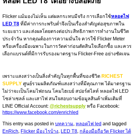
หลอด LED T8 ได้อย่างปลอดภัย
Flicker แม้มองไม่เห็น แต่ผลกระทบมีจริง การเลือกใช้
หลอดไฟ
LED T8
ที่มีค่าการกะพริบต่ำจึงเป็นเรื่องสำคัญต่อสุขภาพใน
ระยะยาว และส่งผลโดยตรงต่อประสิทธิภาพการทำงานในชีวิต
ประจำวัน หากคุณต้องการความมั่นใจ ควรใช้ Flicker Meter
หรือเครื่องมือเฉพาะในการวัดค่าก่อนตัดสินใจเลือกซื้อ และควร
เลือกแบรนด์ที่มีการรับรองมาตรฐาน Flicker-Free อย่างชัดเจน
เพราะแสงสว่างเป็นสิ่งสำคัญในทุกพื้นที่ของชีวิต
RICHEST
SUPPLY
ศูนย์รวมผลิตภัณฑ์แสงสว่างที่มีคุณภาพ ได้มาตรฐาน
ไม่ว่าจะเป็นโคมไฟถนน โคมไฮเบย์ สปอร์ตไลท์ หลอดไฟ LED
โซล่าเซลล์ และเสาไฟ สนใจสอบถามข้อมูลสินค้าเพิ่มเติมที่
LINE Official Account:
@richestsupply
หรือ Facebook:
https://www.facebook.com/enrichled
This entry was posted in
บทความ
,
หลอดไฟ led
and tagged
EnRich
,
Flicker มีอะไรบ้าง
,
LED T8
,
กล้องมือถือวัด Flicker ได้