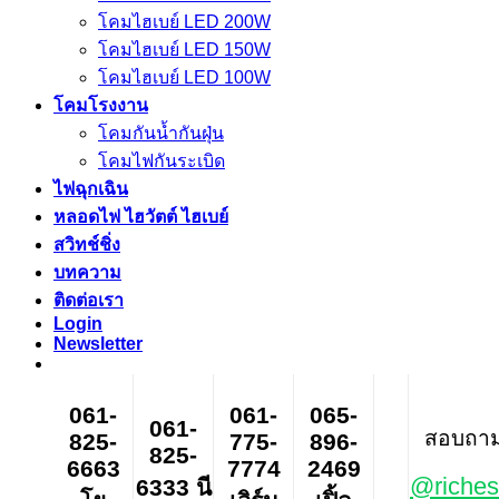
โคมไฮเบย์ LED 200W
โคมไฮเบย์ LED 150W
โคมไฮเบย์ LED 100W
โคมโรงงาน
โคมกันน้ำกันฝุ่น
โคมไฟกันระเบิด
ไฟฉุกเฉิน
หลอดไฟ ไฮวัตต์ ไฮเบย์
สวิทช์ชิ่ง
บทความ
ติดต่อเรา
Login
Newsletter
061-
061-
065-
061-
สอบถาม ส
825-
775-
896-
825-
6663
7774
2469
@riches
6333 นี