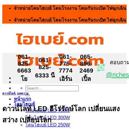
Skip
จำหน่ายโคมไฮเบย์ โคมโรงงาน โคมกันระเบิด ไฟฉุกเฉิน
to
content
จำหน่ายโคมไฮเบย์ โคมโรงงาน โคมกันระเบิด ไฟฉุกเฉิน
061-
061-
065-
061-
สอบถาม ส
825-
775-
896-
825-
6663
7774
2469
@riches
6333 นี
โย
เอิร์น
เปิ้ล
Search
for:
ดาวน์ไลท์
,
บทความ
หน้าแรก
โคมไฮเบย์
ดาวน์ไลท์ LED ฮีโร่รักษ์โลก เปลี่ยนแสง
โคมไฮเบย์ LED 400W
โคมไฮเบย์ LED 300W
สว่าง เปลี่ยนโลก
โคมไฮเบย์ LED 250W