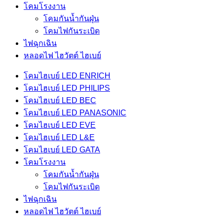
โคมโรงงาน
โคมกันน้ำกันฝุ่น
โคมไฟกันระเบิด
ไฟฉุกเฉิน
หลอดไฟ ไฮวัตต์ ไฮเบย์
โคมไฮเบย์ LED ENRICH
โคมไฮเบย์ LED PHILIPS
โคมไฮเบย์ LED BEC
โคมไฮเบย์ LED PANASONIC
โคมไฮเบย์ LED EVE
โคมไฮเบย์ LED L&E
โคมไฮเบย์ LED GATA
โคมโรงงาน
โคมกันน้ำกันฝุ่น
โคมไฟกันระเบิด
ไฟฉุกเฉิน
หลอดไฟ ไฮวัตต์ ไฮเบย์