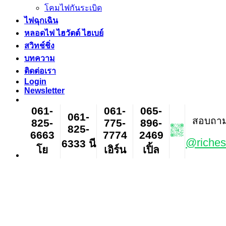
โคมไฟกันระเบิด
ไฟฉุกเฉิน
หลอดไฟ ไฮวัตต์ ไฮเบย์
สวิทช์ชิ่ง
บทความ
ติดต่อเรา
Login
Newsletter
061-
061-
065-
061-
สอบถาม ส
825-
775-
896-
825-
6663
7774
2469
@riches
6333 นี
โย
เอิร์น
เปิ้ล