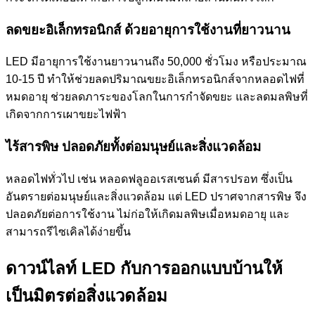
ลดขยะอิเล็กทรอนิกส์ ด้วยอายุการใช้งานที่ยาวนาน
LED มีอายุการใช้งานยาวนานถึง 50,000 ชั่วโมง หรือประมาณ
10-15 ปี ทำให้ช่วยลดปริมาณขยะอิเล็กทรอนิกส์จากหลอดไฟที่
หมดอายุ ช่วยลดภาระของโลกในการกำจัดขยะ และลดมลพิษที่
เกิดจากการเผาขยะไฟฟ้า
ไร้สารพิษ ปลอดภัยทั้งต่อมนุษย์และสิ่งแวดล้อม
หลอดไฟทั่วไป เช่น หลอดฟลูออเรสเซนต์ มีสารปรอท ซึ่งเป็น
อันตรายต่อมนุษย์และสิ่งแวดล้อม แต่ LED ปราศจากสารพิษ จึง
ปลอดภัยต่อการใช้งาน ไม่ก่อให้เกิดมลพิษเมื่อหมดอายุ และ
สามารถรีไซเคิลได้ง่ายขึ้น
ดาวน์ไลท์ LED กับการออกแบบบ้านให้
เป็นมิตรต่อสิ่งแวดล้อม