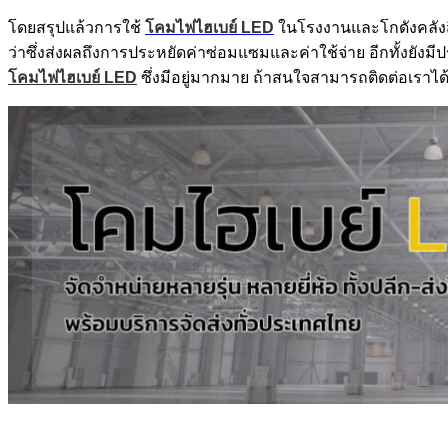
โดยสรุปแล้วการใช้
โคมไฟไฮเบย์ LED
ในโรงงานและโกดังคลังสิ
ว่าซึ่งส่งผลถึงการประหยัดค่าซ่อมแซมและค่าใช้จ่าย อีกทั้งยัง
โคมไฟไฮเบย์ LED
ซึ่งมีอยู่มากมาย ถ้าสนใจสามารถติดต่อเราได้