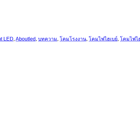
t LED
,
Aboutled
,
บทความ
,
โคมโรงงาน
,
โคมไฟไฮเบย์
,
โคมไฟไฮ