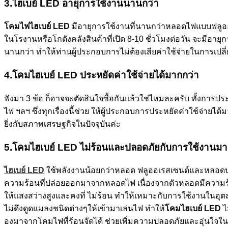
3.ไฮเบย์ LED
อายุการใช้งานนานกว่า
โคมไฟไฮเบย์ LED
มีอายุการใช้งานที่นานกว่าหลอดไฟแบบฟลูอ
ในโรงานหรือโกดังคลังสินค้าที่เปิด 8-10 ชั่วโมงต่อวัน จะมีอา
นานกว่า ทำให้ท่านผู้ประกอบการไม่ต้องเสียค่าใช้จ่ายในการเปล
4.
โคมไฮเบย์ LED
ประหยัดค่าใช้จ่ายได้มากกว่า
ฟังมา 3 ข้อ ก็อาจจะตัดสินใจซื้อกันแล้วใช่ไหมละครับ ทั้งการป
ไฟ ฯลฯ ซึ่งทุกเรื่องนี้ช่วย ให้ผู้ประกอบการประหยัดค่าใช้จ่
ยิ่งกับสภาพเศรษฐกิจในปัจจุบันค่ะ
5.
โคมไฮเบย์ LED
ไม่ร้อนและปลอดภัยกับการใช้งานมา
ไฮเบย์ LED
ใช้พลังงานน้อยกว่าหลอด ฟลูออเรสเซนต์และหลอดป
ความร้อนที่ปล่อยออกมาจากหลอดไฟ เนื่องจากตัวหลอดมีความร้อน
ให้แสงสว่างสูงและคงที่ ไม่ร้อน ทำให้เหมาะกับการใช้งานในอุต
ไม่ดึงดูดแมลงชนิดต่างๆให้เข้ามาเล่นไฟ ทำให้
โคมไฮเบย์ LED
ไม
องมาจากโคมไฟที่ร้อนจัดได้ ช่วยเพิ่มความปลอดภัยและอุ่นใจ