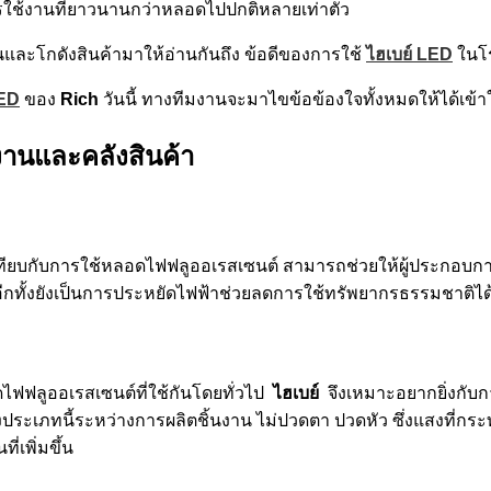
ใช้งานที่ยาวนานกว่าหลอดไปปกติหลายเท่าตัว
ะโกดังสินค้ามาให้อ่านกันถึง ข้อดีของการใช้
ไฮเบย์ LED
ในโร
LED
ของ
Rich
วันนี้ ทางทีมงานจะมาไขข้อข้องใจทั้งหมดให้ได้เข้า
านและคลังสินค้า
อเทียบกับการใช้หลอดไฟฟลูออเรสเซนต์ สามารถช่วยให้ผู้ประกอบกา
กทั้งยังเป็นการประหยัดไฟฟ้าช่วยลดการใช้ทรัพยากรธรรมชาติได้อ
ไฟฟลูออเรสเซนต์ที่ใช้กันโดยทั่วไป
ไฮเบย์
จึงเหมาะอยากยิ่งกับก
แสงประเภทนี้ระหว่างการผลิตชิ้นงาน ไม่ปวดตา ปวดหัว ซึ่งแสงที่
เพิ่มขึ้น