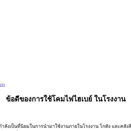
ว่า
ข้อดีของการใช้โคมไฟไฮเบย์ ในโรงงาน
ลังเป็นที่นิยมในการนำมาใช้งานภายในโรงงาน โกดัง และคลังสินค