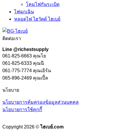
โคมไฟกันระเบิด
ไฟฉุกเฉิน
หลอดไฟ ไฮวัตต์ ไฮเบย์
ติดต่อเรา
Line @richestsupply
061-825-6663 คุณโย
061-825-6333 คุณนี
061-775-7774 คุณเอิร์น
065-896-2469 คุณเปิ้ล
นโยบาย
นโยบายการคุ้มครองข้อมูลส่วนบุคคล
นโยบายการใช้คุกกี้
Copyright 2026 ©
ไฮเบย์.com