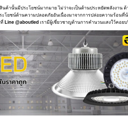
นค้านั้นมีประโยชน์มากมาย ไม่ว่าจะเป็นด้านประหยัดพลังงาน ด้า
มีประโยชน์ด้านความปลอดภัยอันเนื่องมาจากการปล่อยความร้อนที่น้
ที่
Line @aboutled
เรามีผู้เชี่ยวชาญด้านการคำนวนแสงใว้คอยบ