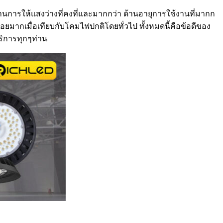
นการให้แสงว่างที่คงที่และมากกว่า ด้านอายุการใช้งานที่มากก
อยมากเมื่อเทียบกับโคมไฟปกติโดยทั่วไป ทั้งหมดนี้คือข้อดีของ
ริการทุกๆท่าน