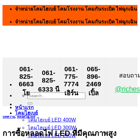
Skip
จำหน่ายโคมไฮเบย์ โคมโรงงาน โคมกันระเบิด ไฟฉุกเฉิน
to
content
จำหน่ายโคมไฮเบย์ โคมโรงงาน โคมกันระเบิด ไฟฉุกเฉิน
061-
061-
065-
061-
สอบถาม ส
825-
775-
896-
825-
6663
7774
2469
@riches
6333 นี
โย
เอิร์น
เปิ้ล
Search
for:
หน้าแรก
โคมไฮเบย์
บทความ
,
หลอดไฟ led
โคมไฮเบย์ LED 400W
โคมไฮเบย์ LED 300W
การซื้อหลอดไฟ LED ที่มีคุณภาพสูง
โคมไฮเบย์ LED 250W