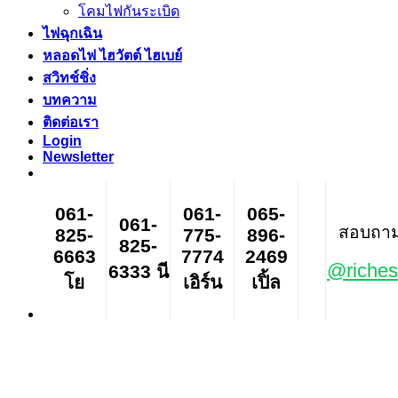
โคมไฟกันระเบิด
ไฟฉุกเฉิน
หลอดไฟ ไฮวัตต์ ไฮเบย์
สวิทช์ชิ่ง
บทความ
ติดต่อเรา
Login
Newsletter
061-
061-
065-
061-
สอบถาม ส
825-
775-
896-
825-
6663
7774
2469
@riches
6333 นี
โย
เอิร์น
เปิ้ล