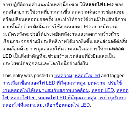
การปฏิบัติตามคำแนะนำเหล่านี้จะช่วยให้
หลอดไฟ LED
ของ
คุณมีอายุการใช้งานที่ยาวนานขึ้น ลดความต้องการซ่อมแซม
หรือเปลี่ยนหลอดบ่อยครั้ง และทำให้การใช้งานมีประสิทธิภาพ
มากขึ้นอีกด้วย ดังนั้น การใช้งานหลอด LED อย่างมีความ
ระมัดระวังจะช่วยให้ประหยัดพลังงานและลดการสร้างก๊าซ
เรือนกระจกอย่างมีประสิทธิภาพได้มากยิ่งขึ้น และส่งผลดีต่อสิ่ง
แวดล้อมด้วย การดูแลและให้ความสนใจต่อการใช้งาน
หลอด
LED
เป็นสิ่งสำคัญที่จะช่วยสร้างแวดล้อมที่ยั่งยืนและเป็น
ประโยชน์ต่อทุกคนและโลกใบนี้อย่างยั่งยืน
This entry was posted in
บทความ
,
หลอดไฟ led
and tagged
การเลือกซื้อหลอดไฟ LED ที่มีคุณภาพสูง
,
บทความ
,
ปรับใช้
งานหลอดไฟให้เหมาะสมกับสภาพแวดล้อม
,
หลอด LED
,
หลอด
ไฟ
,
หลอดไฟ led
,
หลอดไฟ LED ที่มีคุณภาพสูง
,
ารบำรุงรักษา
หลอดไฟที่เหมาะสม
,
เลือกซื้อหลอดไฟ LED
.