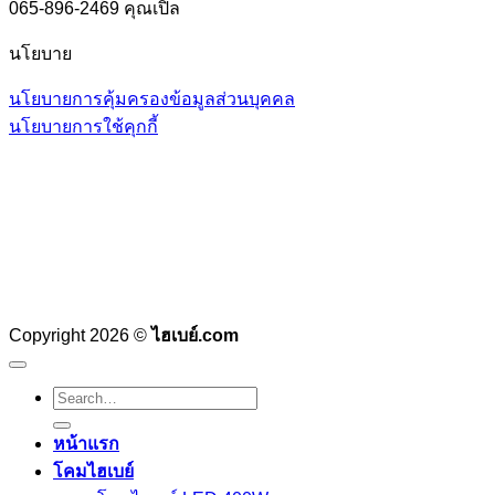
065-896-2469 คุณเปิ้ล
นโยบาย
นโยบายการคุ้มครองข้อมูลส่วนบุคคล
นโยบายการใช้คุกกี้
Copyright 2026 ©
ไฮเบย์.com
Search
for:
หน้าแรก
โคมไฮเบย์