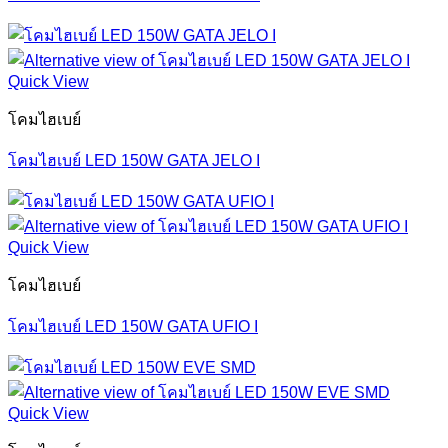
Quick View
โคมไฮเบย์
โคมไฮเบย์ LED 150W GATA JELO I
Quick View
โคมไฮเบย์
โคมไฮเบย์ LED 150W GATA UFIO I
Quick View