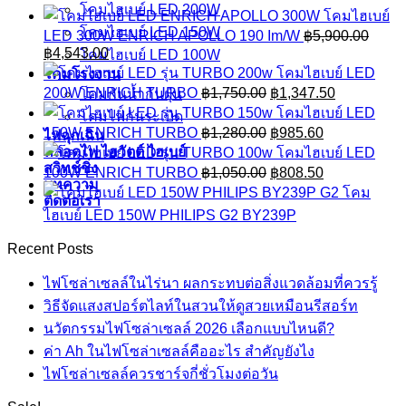
โคมไฮเบย์ LED 200W
โคมไฮเบย์
โคมไฮเบย์ LED 150W
LED 300W ENRICH APOLLO 190 Im/W
฿
5,900.00
Original
Current
฿
4,543.00
โคมไฮเบย์ LED 100W
price
price
โคมไฮเบย์ LED
โคมโรงงาน
was:
is:
Original
Current
200W ENRICH TURBO
฿
1,750.00
฿
1,347.50
โคมกันน้ำกันฝุ่น
฿5,900.00.
฿4,543.00.
price
price
โคมไฮเบย์ LED
โคมไฟกันระเบิด
was:
is:
Original
Current
150W ENRICH TURBO
฿
1,280.00
฿
985.60
ไฟฉุกเฉิน
฿1,750.00.
฿1,347.50.
price
price
หลอดไฟ ไฮวัตต์ ไฮเบย์
โคมไฮเบย์ LED
was:
is:
สวิทช์ชิ่ง
Original
Current
100W ENRICH TURBO
฿
1,050.00
฿
808.50
฿1,280.00.
฿985.60.
บทความ
price
price
โคม
ติดต่อเรา
was:
is:
ไฮเบย์ LED 150W PHILIPS G2 BY239P
฿1,050.00.
฿808.50.
Recent Posts
ไฟโซล่าเซลล์ในไร่นา ผลกระทบต่อสิ่งแวดล้อมที่ควรรู้
วิธีจัดแสงสปอร์ตไลท์ในสวนให้ดูสวยเหมือนรีสอร์ท
นวัตกรรมไฟโซล่าเซลล์ 2026 เลือกแบบไหนดี?
ค่า Ah ในไฟโซล่าเซลล์คืออะไร สำคัญยังไง
ไฟโซล่าเซลล์ควรชาร์จกี่ชั่วโมงต่อวัน