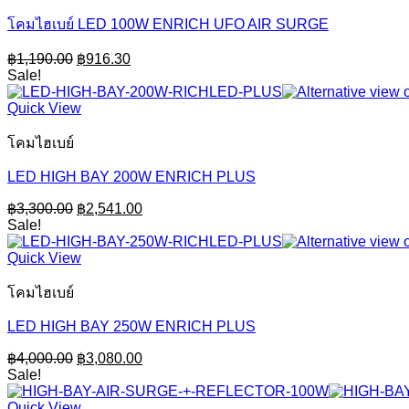
โคมไฮเบย์ LED 100W ENRICH UFO AIR SURGE
Original
Current
฿
1,190.00
฿
916.30
price
price
Sale!
was:
is:
฿1,190.00.
฿916.30.
Quick View
โคมไฮเบย์
LED HIGH BAY 200W ENRICH PLUS
Original
Current
฿
3,300.00
฿
2,541.00
price
price
Sale!
was:
is:
฿3,300.00.
฿2,541.00.
Quick View
โคมไฮเบย์
LED HIGH BAY 250W ENRICH PLUS
Original
Current
฿
4,000.00
฿
3,080.00
price
price
Sale!
was:
is:
฿4,000.00.
฿3,080.00.
Quick View