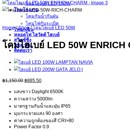
โคมไฮเบย์ LED 100W
โคมโรงงาน
โคมกันน้ำกันฝุ่น
โคมไฟกันระเบิด
Home
/
Shop
/
โคมไฮเบย์ LED 50W
ไฟฉุกเฉิน
หลอดไฟ ไฮวัตต์ ไฮเบย์
สวิทช์ชิ่ง
โคมไฮเบย์ LED 50W ENRIC
บทความ
ติดต่อเรา
Original
Current
฿
1,150.00
฿
885.50
price
price
was:
is:
แสงขาว Daylight 6500K
฿1,150.00.
฿885.50.
ความสว่าง 5000lm
มาตรฐานกันน้ำและฝุ่น IP65
มุมกระจายแสง 90 องศา
ค่าความถูกต้องของสี CRI>80
Power Factor 0.9