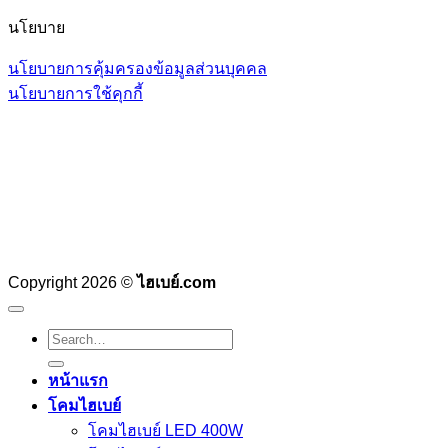
นโยบาย
นโยบายการคุ้มครองข้อมูลส่วนบุคคล
นโยบายการใช้คุกกี้
Copyright 2026 ©
ไฮเบย์.com
Search
for:
หน้าแรก
โคมไฮเบย์
โคมไฮเบย์ LED 400W