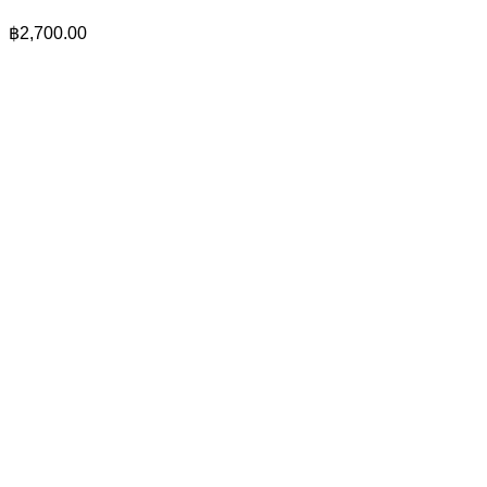
฿
2,700.00