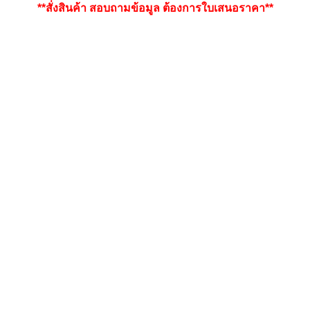
**สั่งสินค้า สอบถามข้อมูล ต้องการใบเสนอราคา**