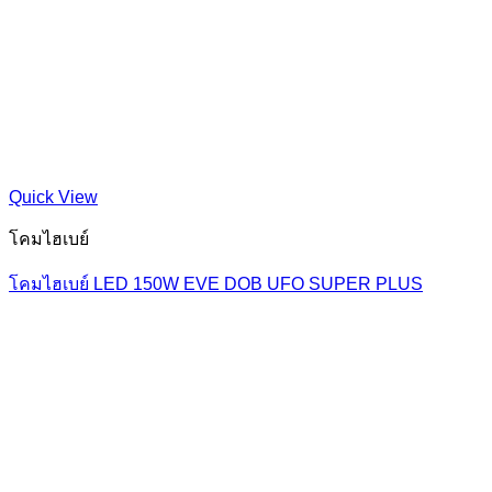
Quick View
โคมไฮเบย์
โคมไฮเบย์ LED 150W EVE DOB UFO SUPER PLUS