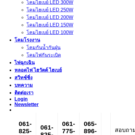
โคมไฮเบย์ LED 300W
โคมไฮเบย์ LED 250W
โคมไฮเบย์ LED 200W
โคมไฮเบย์ LED 150W
โคมไฮเบย์ LED 100W
โคมโรงงาน
โคมกันน้ำกันฝุ่น
โคมไฟกันระเบิด
ไฟฉุกเฉิน
หลอดไฟ ไฮวัตต์ ไฮเบย์
สวิทช์ชิ่ง
บทความ
ติดต่อเรา
Login
Newsletter
061-
061-
065-
061-
สอบถาม ส
825-
775-
896-
825-