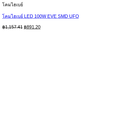
โคมไฮเบย์
โคมไฮเบย์ LED 100W EVE SMD UFO
Original
Current
฿
1,157.41
฿
891.20
price
price
was:
is:
฿1,157.41.
฿891.20.