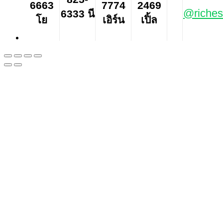
6663
7774
2469
@riches
6333 นี
โย
เอิร์น
เปิ้ล