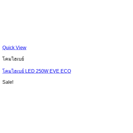
Quick View
โคมไฮเบย์
โคมไฮเบย์ LED 250W EVE ECO
Sale!