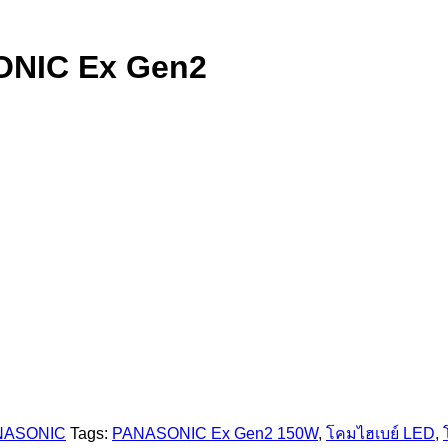
ONIC Ex Gen2
ANASONIC
Tags:
PANASONIC Ex Gen2 150W
,
โคมไฮเบย์ LED
,