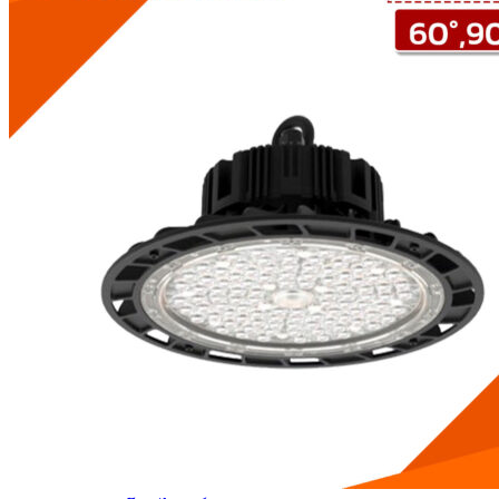
โคมไฮเบย์ LED 250W
โคมไฮเบย์ LED 200W
โคมไฮเบย์ LED 150W
โคมไฮเบย์ LED 100W
โคมโรงงาน
โคมกันน้ำกันฝุ่น
โคมไฟกันระเบิด
ไฟฉุกเฉิน
หลอดไฟ ไฮวัตต์ ไฮเบย์
สวิทช์ชิ่ง
บทความ
ติดต่อเรา