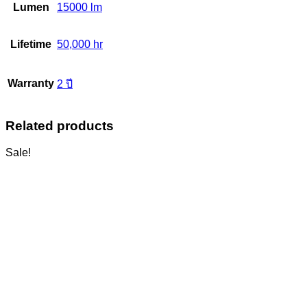
Lumen
15000 lm
Lifetime
50,000 hr
Warranty
2 ปี
Related products
Sale!