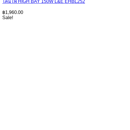
โคมไฟ HIGH BAY 150W L&E EHBL252
฿
1,960.00
Sale!