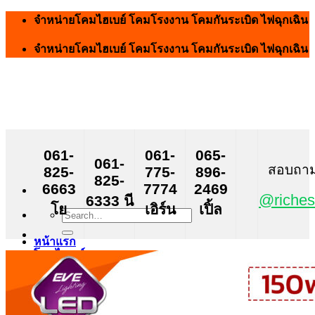
Skip
จำหน่ายโคมไฮเบย์ โคมโรงงาน โคมกันระเบิด ไฟฉุกเฉิน
to
content
จำหน่ายโคมไฮเบย์ โคมโรงงาน โคมกันระเบิด ไฟฉุกเฉิน
061-
061-
065-
061-
สอบถาม ส
825-
775-
896-
825-
6663
7774
2469
@riches
6333 นี
โย
เอิร์น
เปิ้ล
Search
for:
หน้าแรก
โคมไฮเบย์
โคมไฮเบย์ LED 400W
โคมไฮเบย์ LED 300W
โคมไฮเบย์ LED 250W