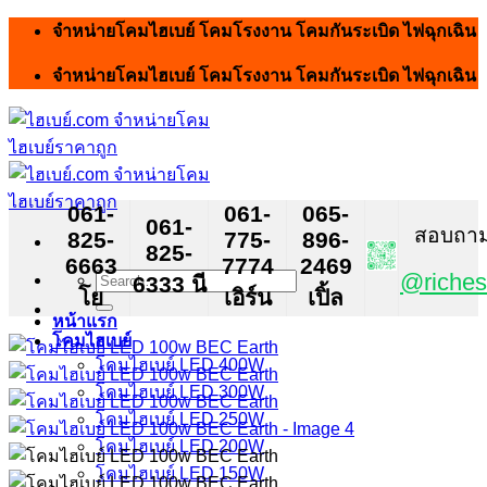
Skip
จำหน่ายโคมไฮเบย์ โคมโรงงาน โคมกันระเบิด ไฟฉุกเฉิน
to
content
จำหน่ายโคมไฮเบย์ โคมโรงงาน โคมกันระเบิด ไฟฉุกเฉิน
061-
061-
065-
061-
สอบถาม ส
825-
775-
896-
825-
6663
7774
2469
Search
@riches
6333 นี
โย
เอิร์น
เปิ้ล
for:
หน้าแรก
โคมไฮเบย์
โคมไฮเบย์ LED 400W
โคมไฮเบย์ LED 300W
โคมไฮเบย์ LED 250W
โคมไฮเบย์ LED 200W
โคมไฮเบย์ LED 150W