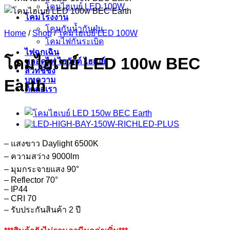
โคมไฮเบย์ LED 100W
โคมโรงงาน
โคมกันน้ำกันฝุ่น
Home
/
Shop
/
โคมไฮเบย์ LED 100W
โคมไฟกันระเบิด
ไฟฉุกเฉิน
โคมไฮเบย์ LED 100w BEC
หลอดไฟ ไฮวัตต์ ไฮเบย์
สวิทช์ชิ่ง
บทความ
Earth
ติดต่อเรา
– แสงขาว Daylight 6500K
– ความสว่าง 9000lm
– มุมกระจายแสง 90°
– Reflector 70°
– IP44
– CRI 70
– รับประกันสินค้า 2 ปี