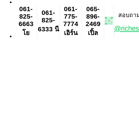
061-
061-
065-
061-
สอบถาม ส
825-
775-
896-
825-
6663
7774
2469
@riches
6333 นี
โย
เอิร์น
เปิ้ล