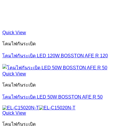
Quick View
โคมไฟกันระเบิด
โคมไฟกันระเบิด LED 120W BOSSTON AFE R 120
Quick View
โคมไฟกันระเบิด
โคมไฟกันระเบิด LED 50W BOSSTON AFE R 50
Quick View
โคมไฟกันระเบิด