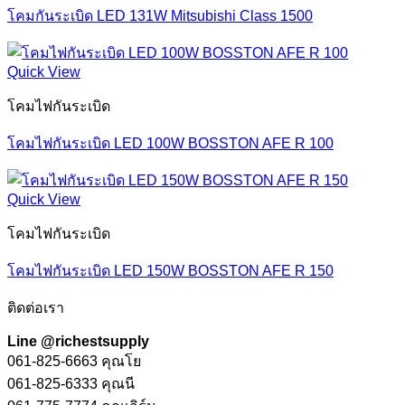
โคมกันระเบิด LED 131W Mitsubishi Class 1500
Quick View
โคมไฟกันระเบิด
โคมไฟกันระเบิด LED 100W BOSSTON AFE R 100
Quick View
โคมไฟกันระเบิด
โคมไฟกันระเบิด LED 150W BOSSTON AFE R 150
ติดต่อเรา
Line @richestsupply
061-825-6663 คุณโย
061-825-6333 คุณนี