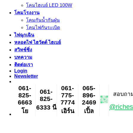
โคมไฮเบย์ LED 100W
โคมโรงงาน
โคมกันน้ำกันฝุ่น
โคมไฟกันระเบิด
ไฟฉุกเฉิน
หลอดไฟ ไฮวัตต์ ไฮเบย์
สวิทช์ชิ่ง
บทความ
ติดต่อเรา
Login
Newsletter
061-
061-
065-
061-
สอบถาม ส
825-
775-
896-
825-
6663
7774
2469
@riches
6333 นี
โย
เอิร์น
เปิ้ล