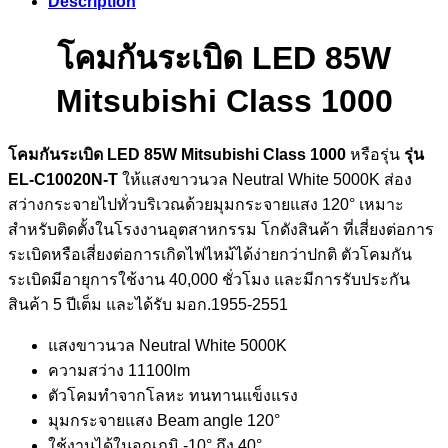
Description
โคมกันระเบิด LED 85W
Mitsubishi Class 1000
โคมกันระเบิด LED 85W Mitsubishi Class 1000
หรือรุ่น
รุ่น
EL-C10020N-T
ให้แสงขาวนวล Neutral White 5000K ส่อง
สว่างกระจายไปทั่วบริเวณด้วยมุมกระจายแสง 120° เหมาะ
สำหรับติดตั้งในโรงงานอุตสาหกรรม โกดังสินค้า ที่เสี่ยงต่อการ
ระเบิดหรือเสี่ยงต่อการเกิดไฟไหม้ได้ง่ายกว่าปกติ ตัวโคมกัน
ระเบิดมีอายุการใช้งาน 40,000 ชั่วโมง และมีการรับประกัน
สินค้า 5 ปีเต็ม และได้รับ มอก.1955-2551
แสงขาวนวล Neutral White 5000K
ความสว่าง 11100lm
ตัวโคมทำจากโลหะ ทนทานแข็งแรง
มุมกระจายแสง Beam angle 120°
ใช้งานได้ในอุณภูมิ -10° ถึง 40°