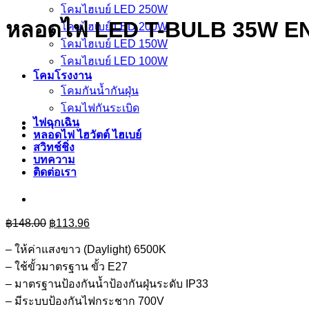
โคมไฮเบย์ LED 250W
หลอดไฟ LED T-BULB 35W E
โคมไฮเบย์ LED 200W
โคมไฮเบย์ LED 150W
โคมไฮเบย์ LED 100W
โคมโรงงาน
โคมกันน้ำกันฝุ่น
โคมไฟกันระเบิด
ไฟฉุกเฉิน
หลอดไฟ ไฮวัตต์ ไฮเบย์
สวิทช์ชิ่ง
บทความ
ติดต่อเรา
Original
Current
฿
148.00
฿
113.96
price
price
was:
is:
– ให้ค่าแสงขาว (Daylight) 6500K
฿148.00.
฿113.96.
– ใช้ขั้วมาตรฐาน ขั้ว E27
– มาตรฐานป้องกันน้ำป้องกันฝุ่นระดับ IP33
– มีระบบป้องกันไฟกระชาก 700V