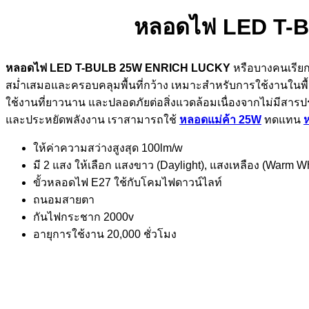
หลอดไฟ LED T-B
หลอดไฟ LED T-BULB 25W ENRICH LUCKY
หรือบางคนเรีย
สม่ำเสมอและครอบคลุมพื้นที่กว้าง เหมาะสำหรับการใช้งานในพื้น
ใช้งานที่ยาวนาน และปลอดภัยต่อสิ่งแวดล้อมเนื่องจากไม่มีส
และประหยัดพลังงาน เราสามารถใช้
หลอดแม่ค้า 25W
ทดแทน
ให้ค่าความสว่างสูงสุด 100lm/w
มี 2 แสง ให้เลือก แสงขาว (Daylight), แสงเหลือง (Warm Wh
ขั้วหลอดไฟ E27 ใช้กับโคมไฟดาวน์ไลท์
ถนอมสายตา
กันไฟกระชาก 2000v
อายุการใช้งาน 20,000 ชั่วโมง