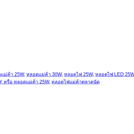
แม่ค้า 25W
,
หลอดแม่ค้า 30W
,
หลอดไฟ 25W
,
หลอดไฟ LED 25
หรือ หลอดแม่ค้า 25W
,
หลอดไฟแม่ค้าตลาดนัด