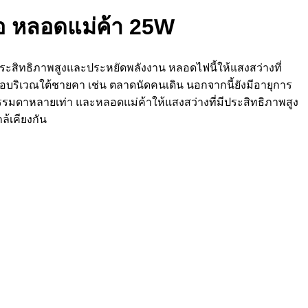
 หลอดแม่ค้า 25W
ประสิทธิภาพสูงและประหยัดพลังงาน หลอดไฟนี้ให้แสงสว่างที่
ือบริเวณใต้ชายคา เช่น ตลาดนัดคนเดิน นอกจากนี้ยังมีอายุการ
มดาหลายเท่า และหลอดแม่ค้าให้แสงสว่างที่มีประสิทธิภาพสูง
ล้เคียงกัน