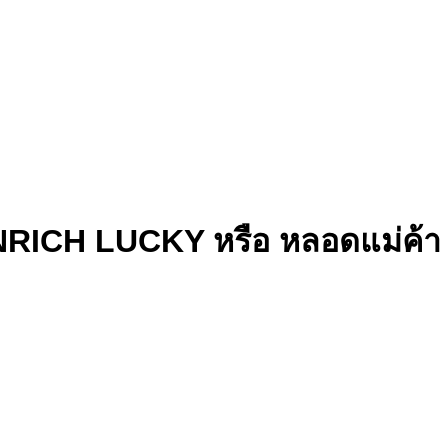
RICH LUCKY หรือ หลอดแม่ค้า