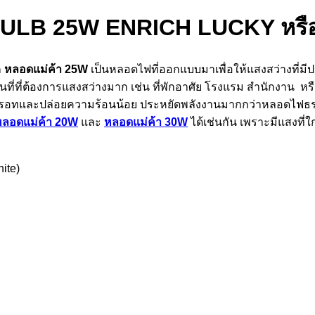
ULB 25W ENRICH LUCKY หรือ
ก
หลอดแม่ค้า 25W
เป็นหลอดไฟที่ออกแบบมาเพื่อให้แสงสว่างที่มี
ที่ที่ต้องการแสงสว่างมาก เช่น ที่พักอาศัย โรงแรม สำนักงาน หร
ารปรอทและปล่อยความร้อนน้อย ประหยัดพลังงานมากกว่าหลอดไฟธรร
หลอดแม่ค้า 20W
และ
หลอดแม่ค้า 30W
ได้เช่นกัน เพราะมีแสงที่ใก
ite)