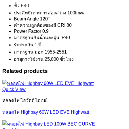
ขั้ว E40
ประสิทธิภาพการส่องสว่าง 100lm/w
Beam Angle 120°
ค่าความถูกต้องของสี CRI 80
Power Factor 0.9
มาตรฐานกันน้ำและฝุ่น IP40
รับประกัน 1 ปี
มาตรฐาน มอก.1955-2551
อายุการใช้งาน 25,000 ชั่วโมง
Related products
Quick View
หลอดไฟ ไฮวัตต์ ไฮเบย์
หลอดไฟ Highbay 60W LED EVE Highwatt