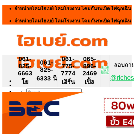
Skip
จำหน่ายโคมไฮเบย์ โคมโรงงาน โคมกันระเบิด ไฟฉุกเฉิน
to
content
จำหน่ายโคมไฮเบย์ โคมโรงงาน โคมกันระเบิด ไฟฉุกเฉิน
061-
061-
065-
061-
สอบถาม ส
825-
775-
896-
825-
6663
7774
2469
@riches
6333 นี
โย
เอิร์น
เปิ้ล
Search
for:
หน้าแรก
โคมไฮเบย์
โคมไฮเบย์ LED 400W
โคมไฮเบย์ LED 300W
โคมไฮเบย์ LED 250W