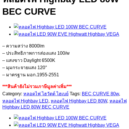
BEC CURVE
– ความสว่าง 8000lm
– ประสิทธิภาพการส่องแสง 100/w
– แสงขาว Daylight 6500K
– มุมกระจายแสง 120°
– มาตรฐาน มอก.1955-2551
***สินค้ายังไม่รวมภาษีมูลค่าเพิ่ม***
Category:
หลอดไฟ ไฮวัตต์ ไฮเบย์
Tags:
BEC CURVE 80w
,
หลอดไฟ Highbay LED
,
หลอดไฟ Highbay LED 80W
,
หลอดไฟ
Highbay LED 80W BEC CURVE