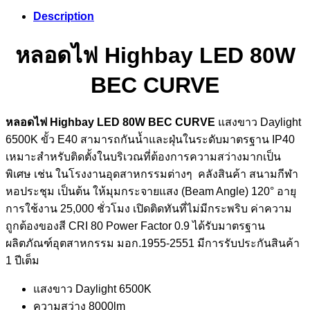
Description
หลอดไฟ Highbay LED 80W
BEC CURVE
หลอดไฟ Highbay LED 80W BEC CURVE
แสงขาว Daylight
6500K ขั้ว E40 สามารถกันน้ำและฝุ่นในระดับมาตรฐาน IP40
เหมาะสำหรับติดตั้งในบริเวณที่ต้องการความสว่างมากเป็น
พิเศษ เช่น ในโรงงานอุดสาหกรรมต่างๆ คลังสินค้า สนามกีฬา
หอประชุม เป็นต้น ให้มุมกระจายแสง (Beam Angle) 120° อายุ
การใช้งาน 25,000 ชั่วโมง เปิดติดทันที่ไม่มีกระพริบ ค่าความ
ถูกต้องของสี CRI 80 Power Factor 0.9 ได้รับมาตรฐาน
ผลิตภัณฑ์อุตสาหกรรม มอก.1955-2551 มีการรับประกันสินค้า
1 ปีเต็ม
แสงขาว Daylight 6500K
ความสว่าง 8000lm