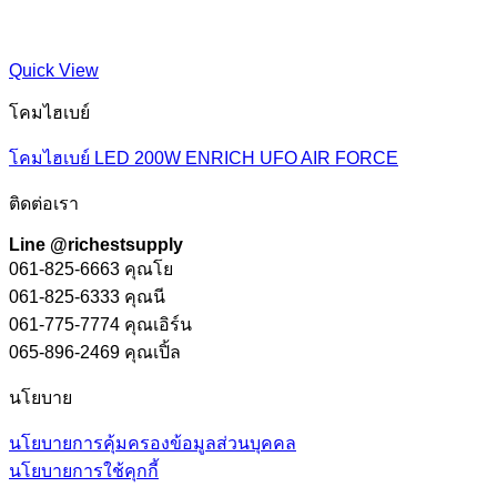
Quick View
โคมไฮเบย์
โคมไฮเบย์ LED 200W ENRICH UFO AIR FORCE
ติดต่อเรา
Line @richestsupply
061-825-6663 คุณโย
061-825-6333 คุณนี
061-775-7774 คุณเอิร์น
065-896-2469 คุณเปิ้ล
นโยบาย
นโยบายการคุ้มครองข้อมูลส่วนบุคคล
นโยบายการใช้คุกกี้