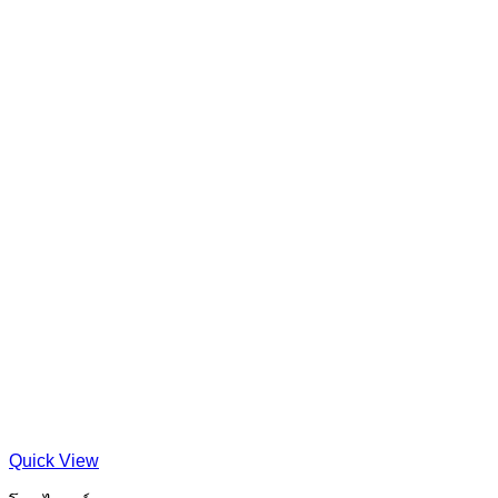
Quick View