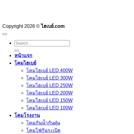
Copyright 2026 ©
ไฮเบย์.com
Search
for:
หน้าแรก
โคมไฮเบย์
โคมไฮเบย์ LED 400W
โคมไฮเบย์ LED 300W
โคมไฮเบย์ LED 250W
โคมไฮเบย์ LED 200W
โคมไฮเบย์ LED 150W
โคมไฮเบย์ LED 100W
โคมโรงงาน
โคมกันน้ำกันฝุ่น
โคมไฟกันระเบิด