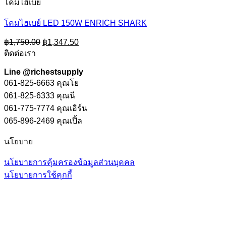
โคมไฮเบย์
โคมไฮเบย์ LED 150W ENRICH SHARK
Original
Current
฿
1,750.00
฿
1,347.50
price
price
ติดต่อเรา
was:
is:
฿1,750.00.
฿1,347.50.
Line @richestsupply
061-825-6663 คุณโย
061-825-6333 คุณนี
061-775-7774 คุณเอิร์น
065-896-2469 คุณเปิ้ล
นโยบาย
นโยบายการคุ้มครองข้อมูลส่วนบุคคล
นโยบายการใช้คุกกี้