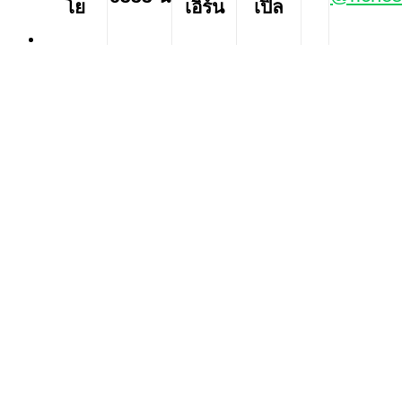
โย
เอิร์น
เปิ้ล