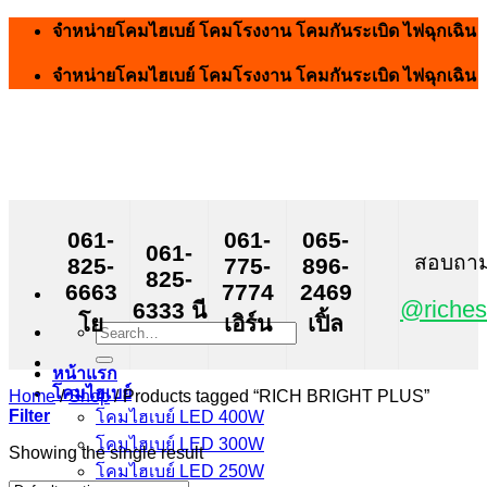
Skip
จำหน่ายโคมไฮเบย์ โคมโรงงาน โคมกันระเบิด ไฟฉุกเฉิน
to
content
จำหน่ายโคมไฮเบย์ โคมโรงงาน โคมกันระเบิด ไฟฉุกเฉิน
061-
061-
065-
061-
สอบถาม ส
825-
775-
896-
825-
6663
7774
2469
@riches
6333 นี
โย
เอิร์น
เปิ้ล
Search
for:
หน้าแรก
โคมไฮเบย์
Home
/
Shop
/
Products tagged “RICH BRIGHT PLUS”
Filter
โคมไฮเบย์ LED 400W
โคมไฮเบย์ LED 300W
Showing the single result
โคมไฮเบย์ LED 250W