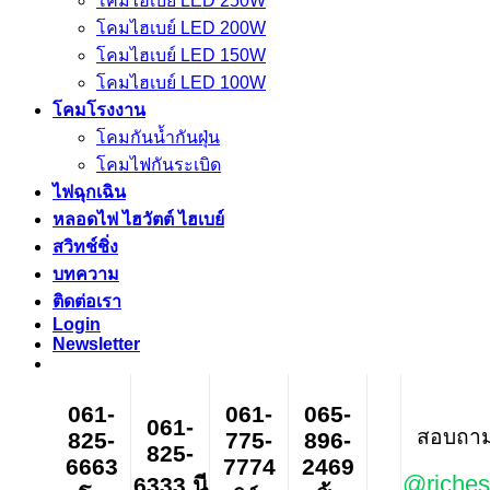
โคมไฮเบย์ LED 250W
โคมไฮเบย์ LED 200W
โคมไฮเบย์ LED 150W
โคมไฮเบย์ LED 100W
โคมโรงงาน
โคมกันน้ำกันฝุ่น
โคมไฟกันระเบิด
ไฟฉุกเฉิน
หลอดไฟ ไฮวัตต์ ไฮเบย์
สวิทช์ชิ่ง
บทความ
ติดต่อเรา
Login
Newsletter
061-
061-
065-
061-
สอบถาม ส
825-
775-
896-
825-
6663
7774
2469
@riches
6333 นี