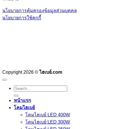
นโยบายการคุ้มครองข้อมูลส่วนบุคคล
นโยบายการใช้คุกกี้
Copyright 2026 ©
ไฮเบย์.com
Search
for:
หน้าแรก
โคมไฮเบย์
โคมไฮเบย์ LED 400W
โคมไฮเบย์ LED 300W