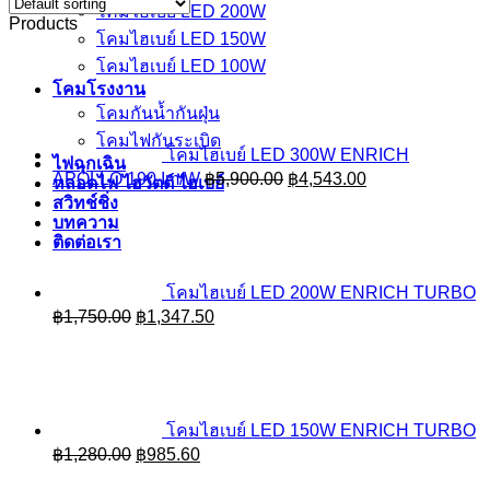
โคมไฮเบย์ LED 200W
Products
โคมไฮเบย์ LED 150W
โคมไฮเบย์ LED 100W
โคมโรงงาน
โคมกันน้ำกันฝุ่น
โคมไฟกันระเบิด
โคมไฮเบย์ LED 300W ENRICH
ไฟฉุกเฉิน
Original
Current
APOLLO 190 Im/W
฿
5,900.00
฿
4,543.00
หลอดไฟ ไฮวัตต์ ไฮเบย์
price
price
สวิทช์ชิ่ง
was:
is:
บทความ
฿5,900.00.
฿4,543.00.
ติดต่อเรา
โคมไฮเบย์ LED 200W ENRICH TURBO
Original
Current
฿
1,750.00
฿
1,347.50
price
price
was:
is:
฿1,750.00.
฿1,347.50.
โคมไฮเบย์ LED 150W ENRICH TURBO
Original
Current
฿
1,280.00
฿
985.60
price
price