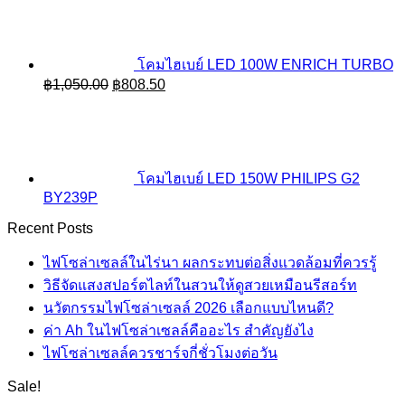
was:
is:
฿1,280.00.
฿985.60.
โคมไฮเบย์ LED 100W ENRICH TURBO
Original
Current
฿
1,050.00
฿
808.50
price
price
was:
is:
฿1,050.00.
฿808.50.
โคมไฮเบย์ LED 150W PHILIPS G2
BY239P
Recent Posts
ไฟโซล่าเซลล์ในไร่นา ผลกระทบต่อสิ่งแวดล้อมที่ควรรู้
วิธีจัดแสงสปอร์ตไลท์ในสวนให้ดูสวยเหมือนรีสอร์ท
นวัตกรรมไฟโซล่าเซลล์ 2026 เลือกแบบไหนดี?
ค่า Ah ในไฟโซล่าเซลล์คืออะไร สำคัญยังไง
ไฟโซล่าเซลล์ควรชาร์จกี่ชั่วโมงต่อวัน
Sale!