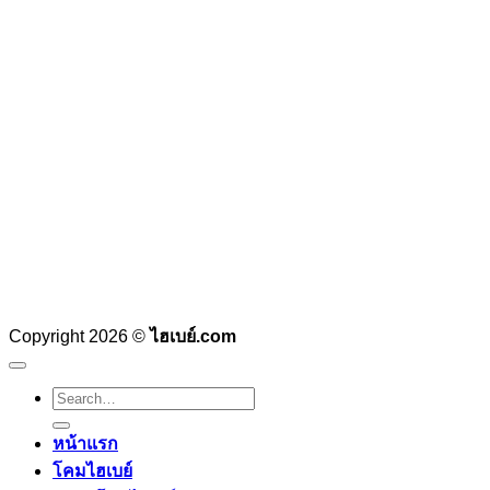
Copyright 2026 ©
ไฮเบย์.com
Search
for:
หน้าแรก
โคมไฮเบย์