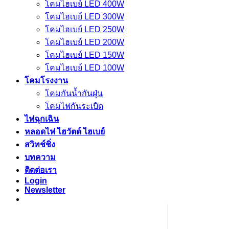
โคมไฮเบย์ LED 400W
โคมไฮเบย์ LED 300W
โคมไฮเบย์ LED 250W
โคมไฮเบย์ LED 200W
โคมไฮเบย์ LED 150W
โคมไฮเบย์ LED 100W
โคมโรงงาน
โคมกันน้ำกันฝุ่น
โคมไฟกันระเบิด
ไฟฉุกเฉิน
หลอดไฟ ไฮวัตต์ ไฮเบย์
สวิทช์ชิ่ง
บทความ
ติดต่อเรา
Login
Newsletter