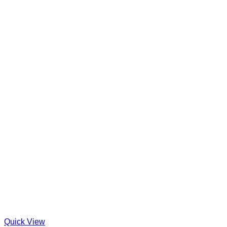
Quick View