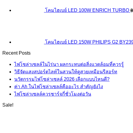
โคมไฮเบย์ LED 100W ENRICH TURBO
โคมไฮเบย์ LED 150W PHILIPS G2 BY23
Recent Posts
ไฟโซล่าเซลล์ในไร่นา ผลกระทบต่อสิ่งแวดล้อมที่ควรรู้
วิธีจัดแสงสปอร์ตไลท์ในสวนให้ดูสวยเหมือนรีสอร์ท
นวัตกรรมไฟโซล่าเซลล์ 2026 เลือกแบบไหนดี?
ค่า Ah ในไฟโซล่าเซลล์คืออะไร สำคัญยังไง
ไฟโซล่าเซลล์ควรชาร์จกี่ชั่วโมงต่อวัน
Sale!