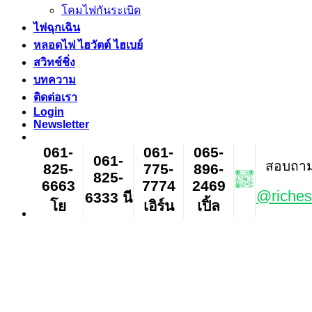
โคมไฟกันระเบิด
ไฟฉุกเฉิน
หลอดไฟ ไฮวัตต์ ไฮเบย์
สวิทช์ชิ่ง
บทความ
ติดต่อเรา
Login
Newsletter
061-
061-
065-
061-
สอบถาม ส
825-
775-
896-
825-
6663
7774
2469
@riches
6333 นี
โย
เอิร์น
เปิ้ล