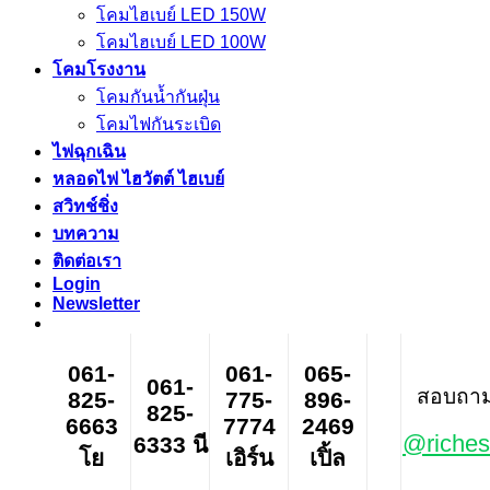
โคมไฮเบย์ LED 150W
โคมไฮเบย์ LED 100W
โคมโรงงาน
โคมกันน้ำกันฝุ่น
โคมไฟกันระเบิด
ไฟฉุกเฉิน
หลอดไฟ ไฮวัตต์ ไฮเบย์
สวิทช์ชิ่ง
บทความ
ติดต่อเรา
Login
Newsletter
061-
061-
065-
061-
สอบถาม ส
825-
775-
896-
825-
6663
7774
2469
@riches
6333 นี
โย
เอิร์น
เปิ้ล