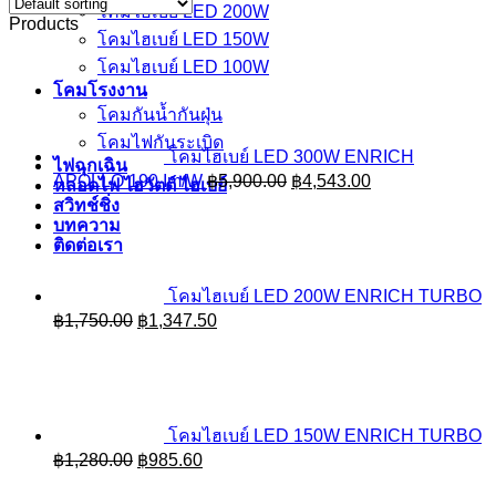
โคมไฮเบย์ LED 200W
Products
โคมไฮเบย์ LED 150W
โคมไฮเบย์ LED 100W
โคมโรงงาน
โคมกันน้ำกันฝุ่น
โคมไฟกันระเบิด
โคมไฮเบย์ LED 300W ENRICH
ไฟฉุกเฉิน
Original
Current
APOLLO 190 Im/W
฿
5,900.00
฿
4,543.00
หลอดไฟ ไฮวัตต์ ไฮเบย์
price
price
สวิทช์ชิ่ง
was:
is:
บทความ
฿5,900.00.
฿4,543.00.
ติดต่อเรา
โคมไฮเบย์ LED 200W ENRICH TURBO
Original
Current
฿
1,750.00
฿
1,347.50
price
price
was:
is:
฿1,750.00.
฿1,347.50.
โคมไฮเบย์ LED 150W ENRICH TURBO
Original
Current
฿
1,280.00
฿
985.60
price
price