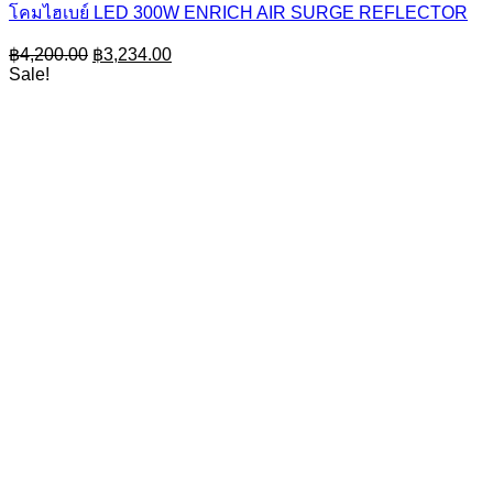
โคมไฮเบย์ LED 300W ENRICH AIR SURGE REFLECTOR
Original
Current
฿
4,200.00
฿
3,234.00
price
price
Sale!
was:
is:
฿4,200.00.
฿3,234.00.