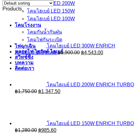
โคมไฮเบย์ LED 200W
Products
โคมไฮเบย์ LED 150W
โคมไฮเบย์ LED 100W
โคมโรงงาน
โคมกันน้ำกันฝุ่น
โคมไฟกันระเบิด
โคมไฮเบย์ LED 300W ENRICH
ไฟฉุกเฉิน
หลอดไฟ ไฮวัตต์ ไฮเบย์
Original
Current
APOLLO 190 Im/W
฿
5,900.00
฿
4,543.00
สวิทช์ชิ่ง
price
price
บทความ
was:
is:
ติดต่อเรา
฿5,900.00.
฿4,543.00.
โคมไฮเบย์ LED 200W ENRICH TURBO
Original
Current
฿
1,750.00
฿
1,347.50
price
price
was:
is:
฿1,750.00.
฿1,347.50.
โคมไฮเบย์ LED 150W ENRICH TURBO
Original
Current
฿
1,280.00
฿
985.60
price
price