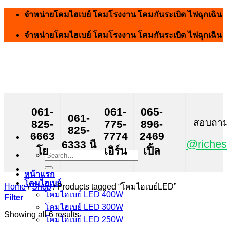
Skip
จำหน่ายโคมไฮเบย์ โคมโรงงาน โคมกันระเบิด ไฟฉุกเฉิน
to
content
จำหน่ายโคมไฮเบย์ โคมโรงงาน โคมกันระเบิด ไฟฉุกเฉิน
061-
061-
065-
061-
สอบถาม ส
825-
775-
896-
825-
6663
7774
2469
@riches
6333 นี
โย
เอิร์น
เปิ้ล
Search
for:
หน้าแรก
โคมไฮเบย์
Home
/
Shop
/
Products tagged “โคมไฮเบย์LED”
โคมไฮเบย์ LED 400W
Filter
โคมไฮเบย์ LED 300W
Showing all 6 results
โคมไฮเบย์ LED 250W