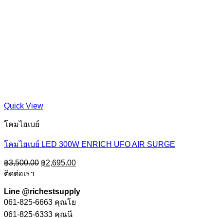
Quick View
โคมไฮเบย์
โคมไฮเบย์ LED 300W ENRICH UFO AIR SURGE
Original
Current
฿
3,500.00
฿
2,695.00
price
price
ติดต่อเรา
was:
is:
฿3,500.00.
฿2,695.00.
Line @richestsupply
061-825-6663 คุณโย
061-825-6333 คุณนี