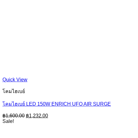
Quick View
โคมไฮเบย์
โคมไฮเบย์ LED 150W ENRICH UFO AIR SURGE
Original
Current
฿
1,600.00
฿
1,232.00
price
price
Sale!
was:
is:
฿1,600.00.
฿1,232.00.