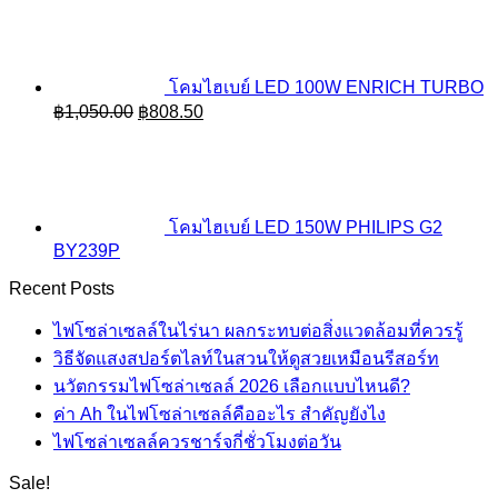
was:
is:
฿1,280.00.
฿985.60.
โคมไฮเบย์ LED 100W ENRICH TURBO
Original
Current
฿
1,050.00
฿
808.50
price
price
was:
is:
฿1,050.00.
฿808.50.
โคมไฮเบย์ LED 150W PHILIPS G2
BY239P
Recent Posts
ไฟโซล่าเซลล์ในไร่นา ผลกระทบต่อสิ่งแวดล้อมที่ควรรู้
วิธีจัดแสงสปอร์ตไลท์ในสวนให้ดูสวยเหมือนรีสอร์ท
นวัตกรรมไฟโซล่าเซลล์ 2026 เลือกแบบไหนดี?
ค่า Ah ในไฟโซล่าเซลล์คืออะไร สำคัญยังไง
ไฟโซล่าเซลล์ควรชาร์จกี่ชั่วโมงต่อวัน
Sale!