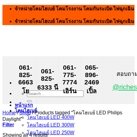
Skip
จำหน่ายโคมไฮเบย์ โคมโรงงาน โคมกันระเบิด ไฟฉุกเฉิน
to
content
จำหน่ายโคมไฮเบย์ โคมโรงงาน โคมกันระเบิด ไฟฉุกเฉิน
061-
061-
065-
061-
สอบถาม ส
825-
775-
896-
825-
6663
7774
2469
@riches
6333 นี
โย
เอิร์น
เปิ้ล
Search
for:
หน้าแรก
โคมไฮเบย์
Home
/
Shop
/
Products tagged “โคมไฮเบย์ LED Philips
โคมไฮเบย์ LED 400W
Daylight”
Filter
โคมไฮเบย์ LED 300W
โคมไฮเบย์ LED 250W
Showing all 4 results