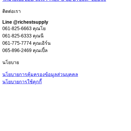
ติดต่อเรา
Line @richestsupply
061-825-6663 คุณโย
061-825-6333 คุณนี
061-775-7774 คุณเอิร์น
065-896-2469 คุณเปิ้ล
นโยบาย
นโยบายการคุ้มครองข้อมูลส่วนบุคคล
นโยบายการใช้คุกกี้