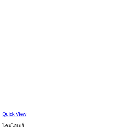
Quick View
โคมไฮเบย์