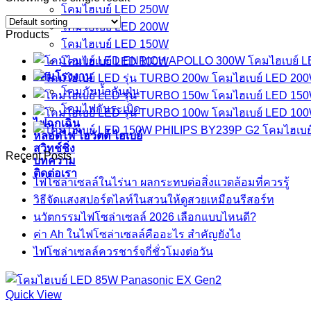
โคมไฮเบย์ LED 250W
โคมไฮเบย์ LED 200W
Products
โคมไฮเบย์ LED 150W
โคมไฮเบย์ 
โคมไฮเบย์ LED 100W
โคมโรงงาน
โคมไฮเบย์ LED 2
โคมกันน้ำกันฝุ่น
โคมไฮเบย์ LED 1
โคมไฟกันระเบิด
โคมไฮเบย์ LED 1
ไฟฉุกเฉิน
โคมไฮเบย
หลอดไฟ ไฮวัตต์ ไฮเบย์
สวิทช์ชิ่ง
Recent Posts
บทความ
ติดต่อเรา
ไฟโซล่าเซลล์ในไร่นา ผลกระทบต่อสิ่งแวดล้อมที่ควรรู้
วิธีจัดแสงสปอร์ตไลท์ในสวนให้ดูสวยเหมือนรีสอร์ท
นวัตกรรมไฟโซล่าเซลล์ 2026 เลือกแบบไหนดี?
ค่า Ah ในไฟโซล่าเซลล์คืออะไร สำคัญยังไง
ไฟโซล่าเซลล์ควรชาร์จกี่ชั่วโมงต่อวัน
Quick View