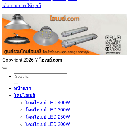
นโยบายการใช้คุกกี้
Copyright 2026 ©
ไฮเบย์.com
Search
for:
หน้าแรก
โคมไฮเบย์
โคมไฮเบย์ LED 400W
โคมไฮเบย์ LED 300W
โคมไฮเบย์ LED 250W
โคมไฮเบย์ LED 200W