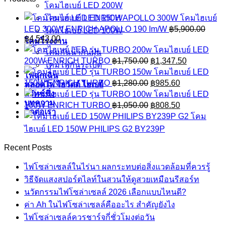
โคมไฮเบย์ LED 200W
โคมไฮเบย์ LED 150W
โคมไฮเบย์
LED 300W ENRICH APOLLO 190 Im/W
฿
5,900.00
โคมไฮเบย์ LED 100W
Original
Current
฿
4,543.00
โคมโรงงาน
price
price
โคมไฮเบย์ LED
โคมกันน้ำกันฝุ่น
was:
is:
Original
Current
200W ENRICH TURBO
฿
1,750.00
฿
1,347.50
โคมไฟกันระเบิด
฿5,900.00.
฿4,543.00.
price
price
โคมไฮเบย์ LED
ไฟฉุกเฉิน
was:
is:
Original
Current
150W ENRICH TURBO
฿
1,280.00
฿
985.60
หลอดไฟ ไฮวัตต์ ไฮเบย์
฿1,750.00.
฿1,347.50.
price
price
สวิทช์ชิ่ง
โคมไฮเบย์ LED
was:
is:
บทความ
Original
Current
100W ENRICH TURBO
฿
1,050.00
฿
808.50
฿1,280.00.
฿985.60.
ติดต่อเรา
price
price
โคม
was:
is:
ไฮเบย์ LED 150W PHILIPS G2 BY239P
฿1,050.00.
฿808.50.
Recent Posts
ไฟโซล่าเซลล์ในไร่นา ผลกระทบต่อสิ่งแวดล้อมที่ควรรู้
วิธีจัดแสงสปอร์ตไลท์ในสวนให้ดูสวยเหมือนรีสอร์ท
นวัตกรรมไฟโซล่าเซลล์ 2026 เลือกแบบไหนดี?
ค่า Ah ในไฟโซล่าเซลล์คืออะไร สำคัญยังไง
ไฟโซล่าเซลล์ควรชาร์จกี่ชั่วโมงต่อวัน