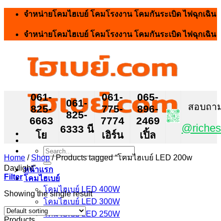
Skip
จำหน่ายโคมไฮเบย์ โคมโรงงาน โคมกันระเบิด ไฟฉุกเฉิน
to
content
จำหน่ายโคมไฮเบย์ โคมโรงงาน โคมกันระเบิด ไฟฉุกเฉิน
061-
061-
065-
061-
สอบถาม ส
825-
775-
896-
825-
6663
7774
2469
@riches
6333 นี
โย
เอิร์น
เปิ้ล
Search
Home
/
Shop
/
Products tagged “โคมไฮเบย์ LED 200w
for:
Daylight”
หน้าแรก
Filter
โคมไฮเบย์
โคมไฮเบย์ LED 400W
Showing the single result
โคมไฮเบย์ LED 300W
โคมไฮเบย์ LED 250W
Products