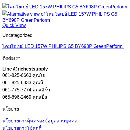
Quick View
Uncategorized
โคมไฮเบย์ LED 157W PHILIPS G5 BY698P GreenPerform
ติดต่อเรา
Line @richestsupply
061-825-6663 คุณโย
061-825-6333 คุณนี
061-775-7774 คุณเอิร์น
065-896-2469 คุณเปิ้ล
นโยบาย
นโยบายการคุ้มครองข้อมูลส่วนบุคคล
นโยบายการใช้คุกกี้