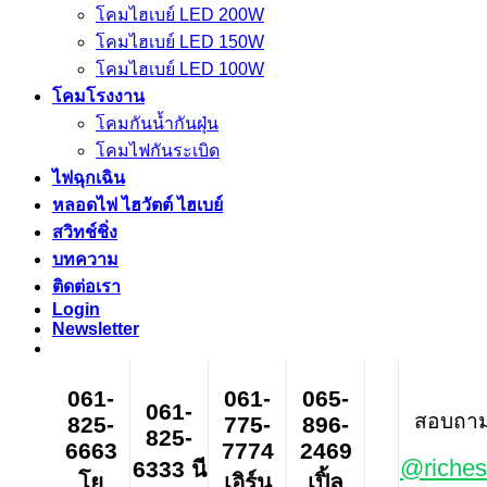
โคมไฮเบย์ LED 200W
โคมไฮเบย์ LED 150W
โคมไฮเบย์ LED 100W
โคมโรงงาน
โคมกันน้ำกันฝุ่น
โคมไฟกันระเบิด
ไฟฉุกเฉิน
หลอดไฟ ไฮวัตต์ ไฮเบย์
สวิทช์ชิ่ง
บทความ
ติดต่อเรา
Login
Newsletter
061-
061-
065-
061-
สอบถาม ส
825-
775-
896-
825-
6663
7774
2469
@riches
6333 นี
โย
เอิร์น
เปิ้ล