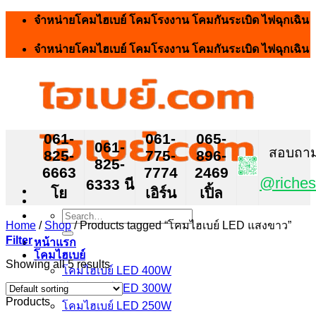
Skip
จำหน่ายโคมไฮเบย์ โคมโรงงาน โคมกันระเบิด ไฟฉุกเฉิน
to
content
จำหน่ายโคมไฮเบย์ โคมโรงงาน โคมกันระเบิด ไฟฉุกเฉิน
061-
061-
065-
061-
สอบถาม ส
825-
775-
896-
825-
6663
7774
2469
@riches
6333 นี
โย
เอิร์น
เปิ้ล
Search
Home
/
Shop
/
Products tagged “โคมไฮเบย์ LED แสงขาว”
for:
Filter
หน้าแรก
โคมไฮเบย์
Showing all 5 results
โคมไฮเบย์ LED 400W
โคมไฮเบย์ LED 300W
Products
โคมไฮเบย์ LED 250W