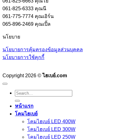
061-825-6663 คุณโย
061-825-6333 คุณนี
061-775-7774 คุณเอิร์น
065-896-2469 คุณเปิ้ล
นโยบาย
นโยบายการคุ้มครองข้อมูลส่วนบุคคล
นโยบายการใช้คุกกี้
Copyright 2026 ©
ไฮเบย์.com
Search
for:
หน้าแรก
โคมไฮเบย์
โคมไฮเบย์ LED 400W
โคมไฮเบย์ LED 300W
โคมไฮเบย์ LED 250W