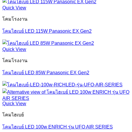
Quick View
โคมโรงงาน
โคมไฮเบย์ LED 115W Panasonic EX Gen2
Quick View
โคมโรงงาน
โคมไฮเบย์ LED 85W Panasonic EX Gen2
Quick View
โคมไฮเบย์
โคมไฮเบย์ LED 100w ENRICH รุ่น UFO AIR SERIES