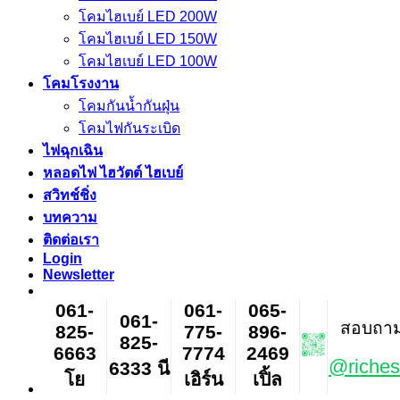
โคมไฮเบย์ LED 200W
โคมไฮเบย์ LED 150W
โคมไฮเบย์ LED 100W
โคมโรงงาน
โคมกันน้ำกันฝุ่น
โคมไฟกันระเบิด
ไฟฉุกเฉิน
หลอดไฟ ไฮวัตต์ ไฮเบย์
สวิทช์ชิ่ง
บทความ
ติดต่อเรา
Login
Newsletter
061-
061-
065-
061-
สอบถาม ส
825-
775-
896-
825-
6663
7774
2469
@riches
6333 นี
โย
เอิร์น
เปิ้ล