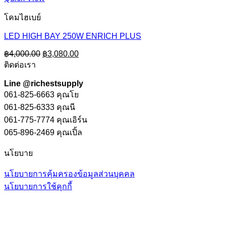
โคมไฮเบย์
LED HIGH BAY 250W ENRICH PLUS
Original
Current
฿
4,000.00
฿
3,080.00
price
price
ติดต่อเรา
was:
is:
฿4,000.00.
฿3,080.00.
Line @richestsupply
061-825-6663 คุณโย
061-825-6333 คุณนี
061-775-7774 คุณเอิร์น
065-896-2469 คุณเปิ้ล
นโยบาย
นโยบายการคุ้มครองข้อมูลส่วนบุคคล
นโยบายการใช้คุกกี้