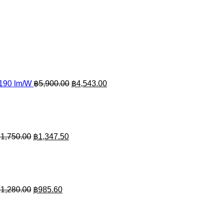
Original
Current
price
price
was:
is:
฿5,900.00.
฿4,543.00.
190 Im/W
฿
5,900.00
฿
4,543.00
Original
Current
price
price
was:
is:
฿1,750.00.
฿1,347.50.
฿
1,750.00
฿
1,347.50
Original
Current
price
price
was:
is:
฿1,280.00.
฿985.60.
฿
1,280.00
฿
985.60
Original
Current
price
price
was:
is: