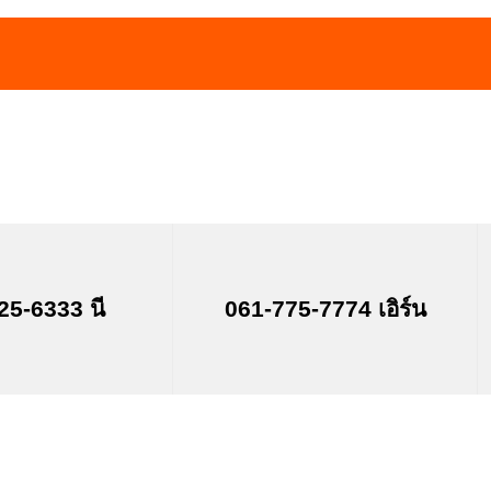
25-6333 นี
061-775-7774 เอิร์น