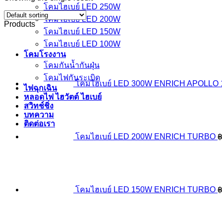
โคมไฮเบย์ LED 250W
โคมไฮเบย์ LED 200W
Products
โคมไฮเบย์ LED 150W
โคมไฮเบย์ LED 100W
โคมโรงงาน
โคมกันน้ำกันฝุ่น
โคมไฟกันระเบิด
โคมไฮเบย์ LED 300W ENRICH APOLLO 
ไฟฉุกเฉิน
หลอดไฟ ไฮวัตต์ ไฮเบย์
สวิทช์ชิ่ง
บทความ
ติดต่อเรา
โคมไฮเบย์ LED 200W ENRICH TURBO
โคมไฮเบย์ LED 150W ENRICH TURBO