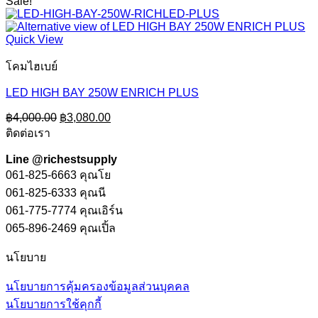
Sale!
Quick View
โคมไฮเบย์
LED HIGH BAY 250W ENRICH PLUS
Original
Current
฿
4,000.00
฿
3,080.00
price
price
ติดต่อเรา
was:
is:
฿4,000.00.
฿3,080.00.
Line @richestsupply
061-825-6663 คุณโย
061-825-6333 คุณนี
061-775-7774 คุณเอิร์น
065-896-2469 คุณเปิ้ล
นโยบาย
นโยบายการคุ้มครองข้อมูลส่วนบุคคล
นโยบายการใช้คุกกี้