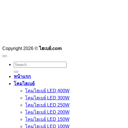
Copyright 2026 ©
ไฮเบย์.com
Search
for:
หน้าแรก
โคมไฮเบย์
โคมไฮเบย์ LED 400W
โคมไฮเบย์ LED 300W
โคมไฮเบย์ LED 250W
โคมไฮเบย์ LED 200W
โคมไฮเบย์ LED 150W
โคมไฮเบย์ LED 100W