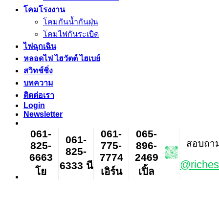
โคมโรงงาน
โคมกันน้ำกันฝุ่น
โคมไฟกันระเบิด
ไฟฉุกเฉิน
หลอดไฟ ไฮวัตต์ ไฮเบย์
สวิทช์ชิ่ง
บทความ
ติดต่อเรา
Login
Newsletter
061-
061-
065-
061-
สอบถาม ส
825-
775-
896-
825-
6663
7774
2469
@riches
6333 นี
โย
เอิร์น
เปิ้ล