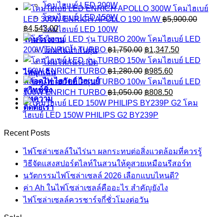
โคมไฮเบย์ LED 200W
โคมไฮเบย์
โคมไฮเบย์ LED 150W
LED 300W ENRICH APOLLO 190 Im/W
฿
5,900.00
Original
Current
฿
4,543.00
โคมไฮเบย์ LED 100W
price
price
โคมไฮเบย์ LED
โคมโรงงาน
was:
is:
Original
Current
200W ENRICH TURBO
฿
1,750.00
฿
1,347.50
โคมกันน้ำกันฝุ่น
฿5,900.00.
฿4,543.00.
price
price
โคมไฮเบย์ LED
โคมไฟกันระเบิด
was:
is:
Original
Current
150W ENRICH TURBO
฿
1,280.00
฿
985.60
ไฟฉุกเฉิน
฿1,750.00.
฿1,347.50.
price
price
หลอดไฟ ไฮวัตต์ ไฮเบย์
โคมไฮเบย์ LED
was:
is:
สวิทช์ชิ่ง
Original
Current
100W ENRICH TURBO
฿
1,050.00
฿
808.50
฿1,280.00.
฿985.60.
บทความ
price
price
โคม
ติดต่อเรา
was:
is:
ไฮเบย์ LED 150W PHILIPS G2 BY239P
฿1,050.00.
฿808.50.
Recent Posts
ไฟโซล่าเซลล์ในไร่นา ผลกระทบต่อสิ่งแวดล้อมที่ควรรู้
วิธีจัดแสงสปอร์ตไลท์ในสวนให้ดูสวยเหมือนรีสอร์ท
นวัตกรรมไฟโซล่าเซลล์ 2026 เลือกแบบไหนดี?
ค่า Ah ในไฟโซล่าเซลล์คืออะไร สำคัญยังไง
ไฟโซล่าเซลล์ควรชาร์จกี่ชั่วโมงต่อวัน