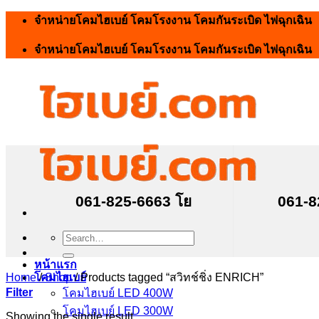
Skip
จำหน่ายโคมไฮเบย์ โคมโรงงาน โคมกันระเบิด ไฟฉุกเฉิน
to
content
จำหน่ายโคมไฮเบย์ โคมโรงงาน โคมกันระเบิด ไฟฉุกเฉิน
061-825-6663 โย
061-8
Search
for:
หน้าแรก
Home
โคมไฮเบย์
/
Shop
/
Products tagged “สวิทช์ชิ่ง ENRICH”
Filter
โคมไฮเบย์ LED 400W
โคมไฮเบย์ LED 300W
Showing the single result