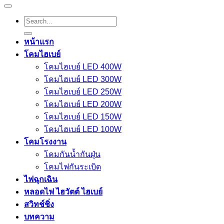
Search
for:
หน้าแรก
โคมไฮเบย์
โคมไฮเบย์ LED 400W
โคมไฮเบย์ LED 300W
โคมไฮเบย์ LED 250W
โคมไฮเบย์ LED 200W
โคมไฮเบย์ LED 150W
โคมไฮเบย์ LED 100W
โคมโรงงาน
โคมกันน้ำกันฝุ่น
โคมไฟกันระเบิด
ไฟฉุกเฉิน
หลอดไฟ ไฮวัตต์ ไฮเบย์
สวิทช์ชิ่ง
บทความ