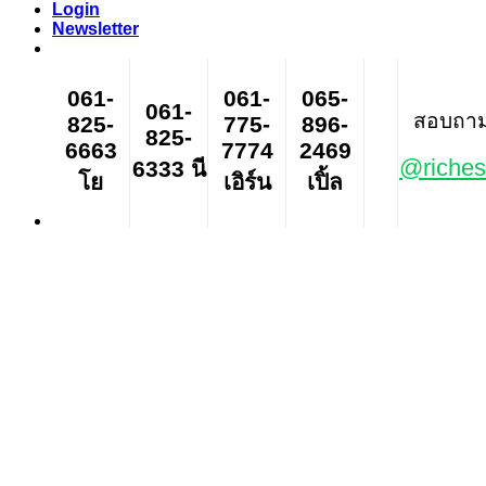
Login
Newsletter
061-
061-
065-
061-
สอบถาม ส
825-
775-
896-
825-
6663
7774
2469
@riches
6333 นี
โย
เอิร์น
เปิ้ล