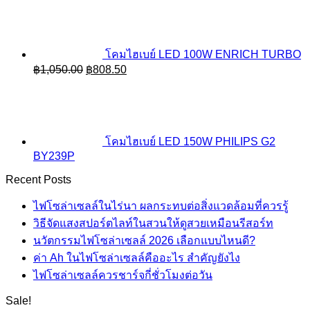
was:
is:
฿1,280.00.
฿985.60.
โคมไฮเบย์ LED 100W ENRICH TURBO
Original
Current
฿
1,050.00
฿
808.50
price
price
was:
is:
฿1,050.00.
฿808.50.
โคมไฮเบย์ LED 150W PHILIPS G2
BY239P
Recent Posts
ไฟโซล่าเซลล์ในไร่นา ผลกระทบต่อสิ่งแวดล้อมที่ควรรู้
วิธีจัดแสงสปอร์ตไลท์ในสวนให้ดูสวยเหมือนรีสอร์ท
นวัตกรรมไฟโซล่าเซลล์ 2026 เลือกแบบไหนดี?
ค่า Ah ในไฟโซล่าเซลล์คืออะไร สำคัญยังไง
ไฟโซล่าเซลล์ควรชาร์จกี่ชั่วโมงต่อวัน
Sale!