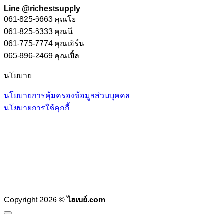
฿260.00.
฿200.20.
Line @richestsupply
061-825-6663 คุณโย
061-825-6333 คุณนี
061-775-7774 คุณเอิร์น
065-896-2469 คุณเปิ้ล
นโยบาย
นโยบายการคุ้มครองข้อมูลส่วนบุคคล
นโยบายการใช้คุกกี้
Copyright 2026 ©
ไฮเบย์.com