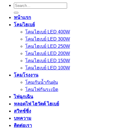
Search
for:
หน้าแรก
โคมไฮเบย์
โคมไฮเบย์ LED 400W
โคมไฮเบย์ LED 300W
โคมไฮเบย์ LED 250W
โคมไฮเบย์ LED 200W
โคมไฮเบย์ LED 150W
โคมไฮเบย์ LED 100W
โคมโรงงาน
โคมกันน้ำกันฝุ่น
โคมไฟกันระเบิด
ไฟฉุกเฉิน
หลอดไฟ ไฮวัตต์ ไฮเบย์
สวิทช์ชิ่ง
บทความ
ติดต่อเรา