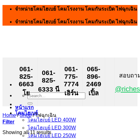
Skip
จำหน่ายโคมไฮเบย์ โคมโรงงาน โคมกันระเบิด ไฟฉุกเฉิน
to
content
จำหน่ายโคมไฮเบย์ โคมโรงงาน โคมกันระเบิด ไฟฉุกเฉิน
061-
061-
065-
061-
สอบถาม ส
825-
775-
896-
825-
6663
7774
2469
@riches
6333 นี
โย
เอิร์น
เปิ้ล
Search
for:
หน้าแรก
โคมไฮเบย์
Home
/
Shop
/
ไฟฉุกเฉิน
โคมไฮเบย์ LED 400W
Filter
โคมไฮเบย์ LED 300W
Showing all 11 results
โคมไฮเบย์ LED 250W