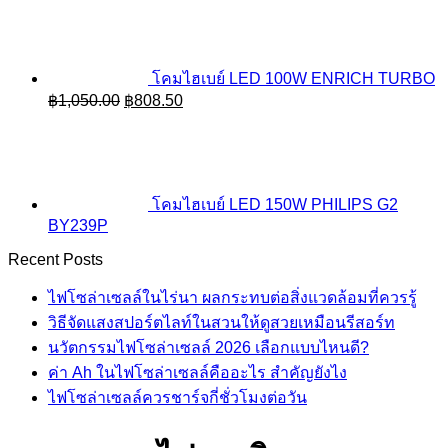
was:
is:
฿1,280.00.
฿985.60.
โคมไฮเบย์ LED 100W ENRICH TURBO
Original
Current
฿
1,050.00
฿
808.50
price
price
was:
is:
฿1,050.00.
฿808.50.
โคมไฮเบย์ LED 150W PHILIPS G2
BY239P
Recent Posts
ไฟโซล่าเซลล์ในไร่นา ผลกระทบต่อสิ่งแวดล้อมที่ควรรู้
วิธีจัดแสงสปอร์ตไลท์ในสวนให้ดูสวยเหมือนรีสอร์ท
นวัตกรรมไฟโซล่าเซลล์ 2026 เลือกแบบไหนดี?
ค่า Ah ในไฟโซล่าเซลล์คืออะไร สำคัญยังไง
ไฟโซล่าเซลล์ควรชาร์จกี่ชั่วโมงต่อวัน