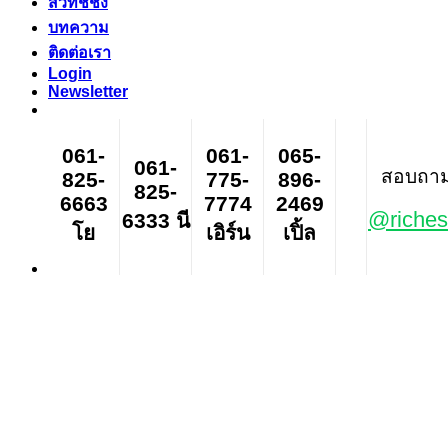
สวิทช์ชิ่ง
บทความ
ติดต่อเรา
Login
Newsletter
061-
061-
065-
061-
สอบถาม ส
825-
775-
896-
825-
6663
7774
2469
@riches
6333 นี
โย
เอิร์น
เปิ้ล