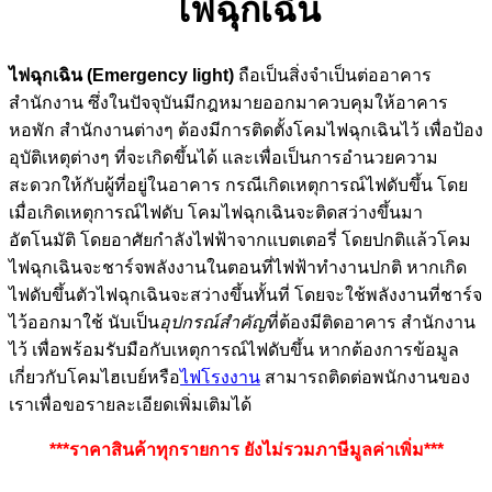
ไฟฉุกเฉิน
ไฟฉุกเฉิน (Emergency light)
ถือเป็นสิ่งจำเป็นต่ออาคาร
สำนักงาน ซึ่งในปัจจุบันมีกฎหมายออกมาควบคุมให้อาคาร
หอพัก สำนักงานต่างๆ ต้องมีการติดตั้งโคมไฟฉุกเฉินไว้ เพื่อป้อง
อุบัติเหตุต่างๆ ที่จะเกิดขึ้นได้ และเพื่อเป็นการอำนวยความ
สะดวกให้กับผู้ที่อยู่ในอาคาร กรณีเกิดเหตุการณ์ไฟดับขึ้น โดย
เมื่อเกิดเหตุการณ์ไฟดับ โคมไฟฉุกเฉินจะติดสว่างขึ้นมา
อัตโนมัติ โดยอาศัยกำลังไฟฟ้าจากแบตเตอรี่ โดยปกติแล้วโคม
ไฟฉุกเฉินจะชาร์จพลังงานในตอนที่ไฟฟ้าทำงานปกติ หากเกิด
ไฟดับขึ้นตัวไฟฉุกเฉินจะสว่างขึ้นทั้นที่ โดยจะใช้พลังงานที่ชาร์จ
ไว้ออกมาใช้ นับเป็น
อุปกรณ์สำคัญ
ที่ต้องมีติดอาคาร สำนักงาน
ไว้ เพื่อพร้อมรับมือกับเหตุการณ์ไฟดับขึ้น หากต้องการข้อมูล
เกี่ยวกับโคมไฮเบย์หรือ
ไฟโรงงาน
สามารถติดต่อพนักงานของ
เราเพื่อขอรายละเอียดเพิ่มเติมได้
***ราคาสินค้าทุกรายการ ยังไม่รวมภาษีมูลค่าเพิ่ม***