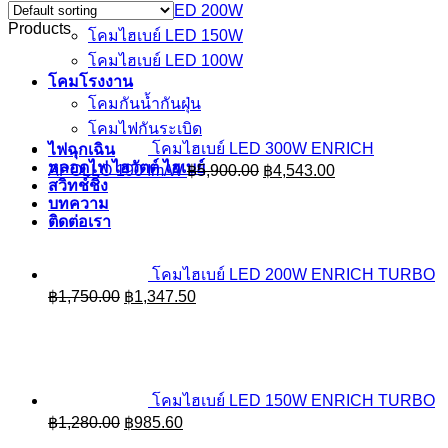
โคมไฮเบย์ LED 200W
Products
โคมไฮเบย์ LED 150W
โคมไฮเบย์ LED 100W
โคมโรงงาน
โคมกันน้ำกันฝุ่น
โคมไฟกันระเบิด
โคมไฮเบย์ LED 300W ENRICH
ไฟฉุกเฉิน
หลอดไฟ ไฮวัตต์ ไฮเบย์
Original
Current
APOLLO 190 Im/W
฿
5,900.00
฿
4,543.00
สวิทช์ชิ่ง
price
price
บทความ
was:
is:
ติดต่อเรา
฿5,900.00.
฿4,543.00.
โคมไฮเบย์ LED 200W ENRICH TURBO
Original
Current
฿
1,750.00
฿
1,347.50
price
price
was:
is:
฿1,750.00.
฿1,347.50.
โคมไฮเบย์ LED 150W ENRICH TURBO
Original
Current
฿
1,280.00
฿
985.60
price
price