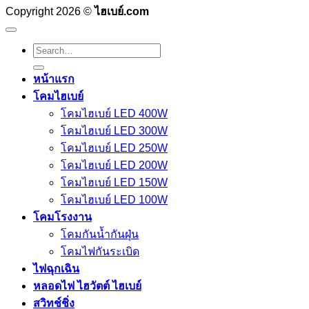
Copyright 2026 ©
ไฮเบย์.com
Search
for:
หน้าแรก
โคมไฮเบย์
โคมไฮเบย์ LED 400W
โคมไฮเบย์ LED 300W
โคมไฮเบย์ LED 250W
โคมไฮเบย์ LED 200W
โคมไฮเบย์ LED 150W
โคมไฮเบย์ LED 100W
โคมโรงงาน
โคมกันน้ำกันฝุ่น
โคมไฟกันระเบิด
ไฟฉุกเฉิน
หลอดไฟ ไฮวัตต์ ไฮเบย์
สวิทช์ชิ่ง