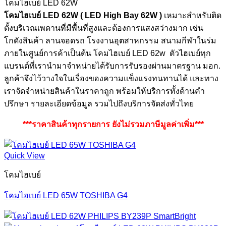
โคมไฮเบย์ LED 62W
โคมไฮเบย์ LED 62W ( LED High Bay 62W )
เหมาะสำหรับติด
ตั้งบริเวณเพดานที่มีพื้นที่สูงและต้องการแสงสว่างมาก เช่น
โกดังสินค้า ลานจอดรถ โรงงานอุตสาหกรรม สนามกีฬาในร่ม
ภายในศูนย์การค้าเป็นต้น โคมไฮเบย์ LED 62w ตัวไฮเบย์ทุก
แบรนด์ที่เรานำมาจำหน่ายได้รับการรับรองผ่านมาตรฐาน มอก.
ลูกค้าจึงไว้วางใจในเรื่องของความแข็งแรงทนทานได้ และทาง
เราจัดจำหน่ายสินค้าในราคาถูก พร้อมให้บริการทั้งด้านคำ
ปรึกษา รายละเอียดข้อมูล รวมไปถึงบริการจัดส่งทั่วไทย
***ราคาสินค้าทุกรายการ ยังไม่รวมภาษีมูลค่าเพิ่ม***
Quick View
โคมไฮเบย์
โคมไฮเบย์ LED 65W TOSHIBA G4