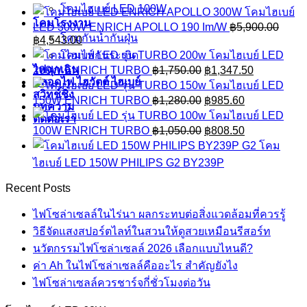
โคมไฮเบย์ LED 100W
โคมไฮเบย์
โคมโรงงาน
LED 300W ENRICH APOLLO 190 Im/W
฿
5,900.00
โคมกันน้ำกันฝุ่น
Original
Current
฿
4,543.00
price
price
โคมไฟกันระเบิด
โคมไฮเบย์ LED
was:
is:
Original
Current
ไฟฉุกเฉิน
200W ENRICH TURBO
฿
1,750.00
฿
1,347.50
฿5,900.00.
฿4,543.00.
price
price
หลอดไฟ ไฮวัตต์ ไฮเบย์
โคมไฮเบย์ LED
was:
is:
สวิทช์ชิ่ง
Original
Current
150W ENRICH TURBO
฿
1,280.00
฿
985.60
บทความ
฿1,750.00.
฿1,347.50.
price
price
โคมไฮเบย์ LED
ติดต่อเรา
was:
is:
Original
Current
100W ENRICH TURBO
฿
1,050.00
฿
808.50
฿1,280.00.
฿985.60.
price
price
โคม
was:
is:
ไฮเบย์ LED 150W PHILIPS G2 BY239P
฿1,050.00.
฿808.50.
Recent Posts
ไฟโซล่าเซลล์ในไร่นา ผลกระทบต่อสิ่งแวดล้อมที่ควรรู้
วิธีจัดแสงสปอร์ตไลท์ในสวนให้ดูสวยเหมือนรีสอร์ท
นวัตกรรมไฟโซล่าเซลล์ 2026 เลือกแบบไหนดี?
ค่า Ah ในไฟโซล่าเซลล์คืออะไร สำคัญยังไง
ไฟโซล่าเซลล์ควรชาร์จกี่ชั่วโมงต่อวัน